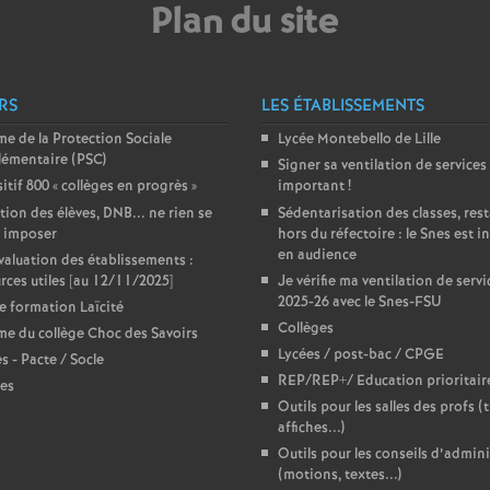
Plan du site
e
m
RS
LES ÉTABLISSEMENTS
e
e de la Protection Sociale
Lycée Montebello de Lille
émentaire (PSC)
Signer sa ventilation de services 
itif 800 «
collèges en progrès
»
important
!
n
tion des élèves, DNB... ne rien se
Sédentarisation des classes, res
r imposer
hors du réfectoire : le Snes est i
t
en audience
aluation des établissements :
rces utiles [au 12/11/2025]
Je vérifie ma ventilation de servi
s
2025-26 avec le Snes-FSU
e formation Laïcité
Collèges
e du collège Choc des Savoirs
d
Lycées / post-bac / CPGE
es - Pacte / Socle
REP/REP+/ Education prioritair
es
Outils pour les salles des profs (t
e
affiches...)
Outils pour les conseils d’admin
S
(motions, textes...)