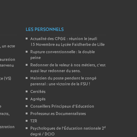
LES PERSONNELS
Actualité des CPGE : réunion le jeudi
15 Novembre au Lycée Faidherbe de Lille
, un acte
Rupture conventionnelle : la double
peine
tauration
Redonner de la valeur à nos métiers, c’est
ntervenu
aussi leur redonner du sens.
Maintien du poste pendant le congé
ce (VS)
parental : une victoire de la FSU
!
Certifiés
Agrégés
e
Conseillers Principaux d’Education
racts,
Professeur.es Documentalistes
TZR
istration
d
Psychologues de l’Éducation nationale 2
degré / DCIO