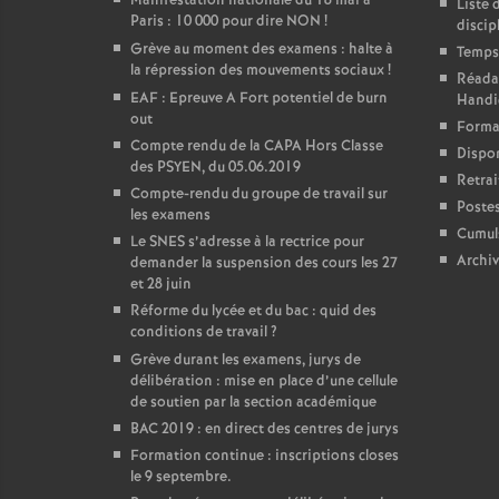
Manifestation nationale du 18 mai à
Liste 
Paris : 10 000 pour dire NON
!
discip
Grève au moment des examens : halte à
Temps 
la répression des mouvements sociaux
!
Réadap
EAF : Epreuve A Fort potentiel de burn
Handi
out
Forma
Compte rendu de la CAPA Hors Classe
Dispon
des PSYEN, du 05.06.2019
Retrai
Compte-rendu du groupe de travail sur
Postes
les examens
Cumul
Le SNES s’adresse à la rectrice pour
Archiv
demander la suspension des cours les 27
et 28 juin
Réforme du lycée et du bac : quid des
conditions de travail
?
Grève durant les examens, jurys de
délibération : mise en place d’une cellule
de soutien par la section académique
BAC 2019 : en direct des centres de jurys
Formation continue : inscriptions closes
le 9 septembre.