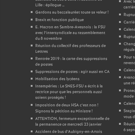
Avec l
Lille : épilogue …
carriè
Gardons au baccalauréat toute sa valeur
!
Ruptur
Brexit et fonction publique
Carriè
E. Macron en Sambre-Avesnois : la FSU
Calend
avec l’intersyndicale au rassemblement
Ruptur
du 8 novembre
Chang
Réunion du collectif des professeurs de
régula
Lettres
Pour to
Rentrée 2019 : la carte des suppressions
reven
de postes
Calend
Suppressions de postes : agir aussi en CA
Avance
Mobilisation des lycéens
une ré
Intempéries : Le SNES-FSU a écrit à la
Protec
rectrice pour que les personnels aussi
mode 
soient protégés
!
Calend
Imposition de deux HSA c’est non
!
Stagia
Signons la pétition au Ministre
!
vous d
ATTENTION, fermeture exceptionnelle de
Réunio
la permanence ce mercredi 23 janvier
6 sept
Accident de bus d’Aubigny-en-Artois