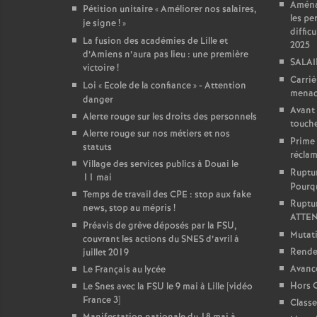
Aména
Pétition unitaire «
Améliorer nos salaires,
les pe
je signe
!
»
diffic
La fusion des académies de Lille et
2025
d’Amiens n’aura pas lieu : une première
SALAI
victoire
!
Carriè
Loi «
Ecole de la confiance
» - Attention
menac
danger
Avant 
Alerte rouge sur les droits des personnels
touche
Alerte rouge sur nos métiers et nos
Prime s
statuts
réclam
Village des services publics à Douai le
Ruptur
11 mai
Pourqu
Temps de travail des CPE : stop aux fake
Ruptur
news, stop au mépris
!
ATTE
Préavis de grève déposés par la FSU,
Mutat
couvrant les actions du SNES d’avril à
Rendez
juillet 2019
Avanc
Le Français au lycée
Hors C
Le Snes avec la FSU le 9 mai à Lille [vidéo
France 3]
Classe