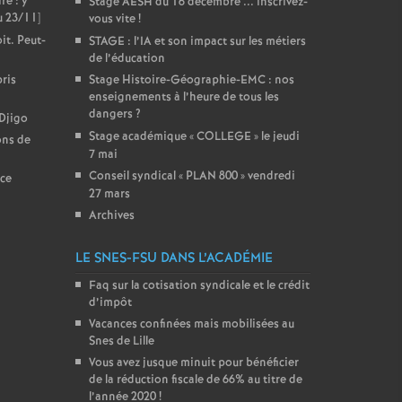
re : y
Stage AESH du 16 décembre ... inscrivez-
du 23/11]
vous vite
!
it. Peut-
STAGE : l’IA et son impact sur les métiers
de l’éducation
ris
Stage Histoire-Géographie-EMC : nos
enseignements à l’heure de tous les
dangers
?
 Djigo
Stage académique «
COLLEGE
» le jeudi
ons de
7 mai
Conseil syndical «
PLAN 800
» vendredi
ice
27 mars
Archives
LE SNES-FSU DANS L’ACADÉMIE
Faq sur la cotisation syndicale et le crédit
d’impôt
Vacances confinées mais mobilisées au
Snes de Lille
Vous avez jusque minuit pour bénéficier
de la réduction fiscale de 66% au titre de
l’année 2020
!