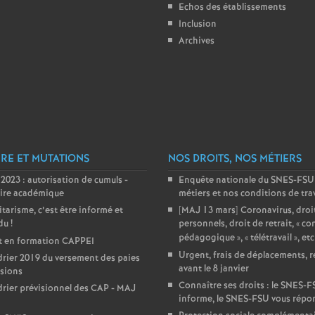
Echos des établissements
e
Inclusion
Archives
c
o
n
RE ET MUTATIONS
NOS DROITS, NOS MÉTIERS
d
 2023 : autorisation de cumuls -
Enquête nationale du SNES-FSU 
aire académique
métiers et nos conditions de trav
d
itarisme, c’est être informé et
[MAJ 13 mars] Coronavirus, droi
du
!
personnels, droit de retrait, «
con
e
pédagogique
», «
télétravail
», etc
t en formation CAPPEI
Urgent, frais de déplacements, r
rier 2019 du versement des paies
avant le 8 janvier
sions
g
Connaître ses droits : le SNES-
rier prévisionnel des CAP - MAJ
informe, le SNES-FSU vous répo