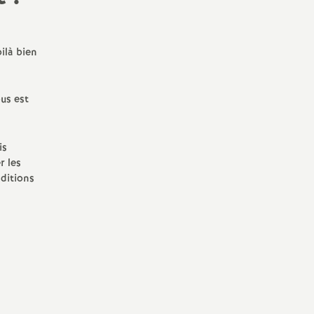
instances (élus, déclarations,
comptes-rendus...)
Vie syndicale (congrès, caa,
ilà bien
élections professionnelles...)
us est
Archives
is
r les
nditions