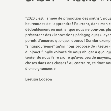
Evaluation des élèves, DNB...
Décrets, circulaires...
ne rien se laisser imposer
Outils pour les salles des prof
Professeu
(tracts, affiches...)
Document
Alerte rouge sur nos métiers
"2023 c’est l’année de promotion des maths", nous 
Autoévaluation des
et notre statut
établissements : ressources
heureux.ses de l’apprendre
! Pourtant, dans mon c
Outils pour les conseils
TZR
utiles [au 12/11/2025]
dédoublement en maths (que nous ne pouvons plus 
d’administration (motions,
Droits et liberté
présentent des «
innovations pédagogiques
textes...)
», aya
Psycholog
Plan de formation Laïcité
permis d’émettre quelques doutes
! Dernier exemp
nationale
Archives
"singapourienne" qu’on nous propose de «
tester
»
Echos des établissements
d’injonctif, nulle volonté de nous obliger à quoi qu
Réforme du collège Choc des
Non-titul
Savoirs
tenter de nous faire croire qu’avec peu de moyens
Inclusion
choses dans nos classes
! Au contraire, ce dont n
Lauréat.e
d’enseignement.
»
Salaires - Pacte / Socle
Archives
Entrant.e
Stagiaire
Laetitia Logeon
Archives
AED
AESH