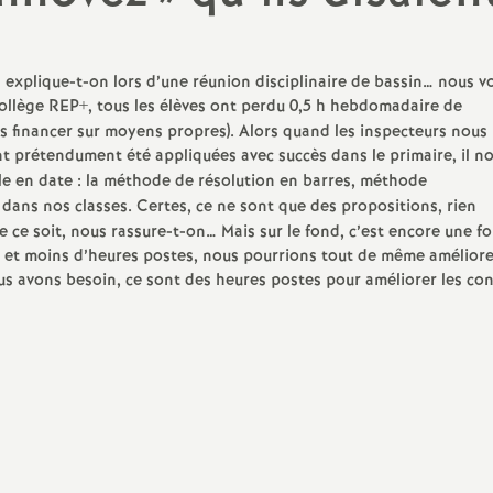
N
Droits syndicaux
Hors Classe
s
r.es
a
alistes
Congés
Classe exceptionnelle
explique-t-on lors d’une réunion disciplinaire de bassin… nous vo
ollège REP+, tous les élèves ont perdu 0,5 h hebdomadaire de
t
Enseignements, disciplines
Liste d’aptitude -
financer sur moyens propres). Alors quand les inspecteurs nous
Changement de discipline
nt prétendument été appliquées avec succès dans le primaire, il no
i
ues de l’Éducation
Examens (DNB, BAC, BTS)
le en date : la méthode de résolution en barres, méthode
d
 2
degré / DCIO
Temps partiel
 dans nos classes. Certes, ce ne sont que des propositions, rien
o
e ce soit, nous rassure-t-on… Mais sur le fond, c’est encore une fo
aires
Réadaptation - Situations
, et moins d’heures postes, nous pourrions tout de même améliore
médicales - Handicap
n
ous avons besoin, ce sont des heures postes pour améliorer les co
s de concours -
s dans le métier -
Formation continue - Congés
a
s
formation
l
Disponibilité
d
Retraite