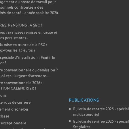
T
gement du poste de travail pour
rsonnels confrontés à des
ultés de santé - année scolaire 2024-
o
RES, PENSIONS : À SEC
!
u
res : avancées remises en cause et
es persistantes…
r
la mise en œuvre de la PSC :
z-vous les 15 euros
?
péciale d’installation : Faut il la
s
er
?
e conventionnelle ou démission
?
oi est-il urgent d’attendre....
e conventionnelle 2026 :
NTION CALENDRIER
!
ions
PUBLICATIONS
-vous de carrière
Bulletin de rentrée 2025 - spécial
ement d’échelon
multicatégoriel
lasse
Bulletin de rentrée 2025 - spécial
 exceptionnelle
Stagiaires