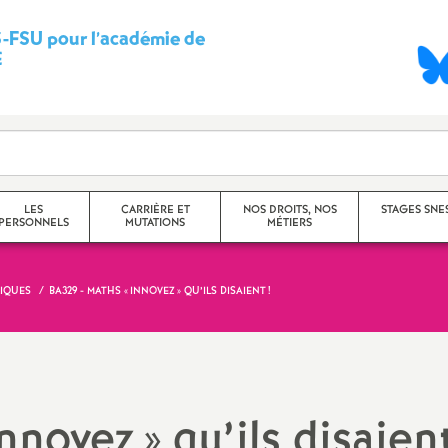
-FSU pour l’académie de
S
E
y
n
d
LES
CARRIÈRE ET
NOS DROITS, NOS
STAGES SNES
PERSONNELS
MUTATIONS
MÉTIERS
i
c
MIQUES
BA329 - MATHS «
INNOVEZ
» QU’ILS DISAIENT
!
Mutations
FSSSCT (santé, sécurité,
conditions de travail)
a
Rendez-vous de carrière
Nos [réelles] obligations de
t
service
rs Principaux
Avancement d’échelon
Innovez
» qu’ils disaien
ion