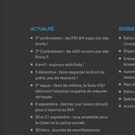
ACTUALITÉ
DOSSIE
e
3
confinement : les PSY-EN aussi ont des
Réform
droits
!
Compl
e
Dispos
3
Confinement : les AED ne sont pas des
Pions
!!
Evalua
laisse
4 avril : toujours mobilisés
!
Autoév
5 décembre : faire respecter le droit de
ressou
grève, pas de réunions
!
Plan d
e
5
vague : dans les médias, le Snes-FSU
dénonce l’absence coupable de mesures
Réform
sérieuses
Salair
8 septembre : dernier jour (avant minuit)
Archiv
pour s’inscrire au PAF
20 et 21 septembre : tous ensemble pour
le climat et la justice sociale
30 Mars : journée de manifestations