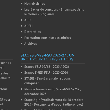
Non-titulaires
Lauréat.es de concours - Entrant.es dans
le métier - Stagiaires
AED
AESH
Retraité-es
Formation continue des adultes
Archives
STAGES SNES-FSU 2026-27 : UN
DROIT POUR TOUTES ET TOUS
sur nos
Stages FSU 59/62 - 2025 / 2026
ail
Stages SNES-FSU - 2025/2026
ts des
tinuité
STAGE - Santé mentale : soyons
critiques
!
etour
Plan de formation du Snes-FSU 59/52 ,
décembre 2025
FSU vous
Stage Agir Syndicalement du 16 octobre
nd
2025 - Documents d’appui (adhérent-es)