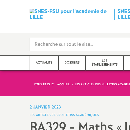
SNES
LILL
LES
ACTUALITÉ
DOSSIERS
ÉTABLISSEMENTS
VOUS ÊTES ICI :
ACCUEIL
LES ARTICLES DES BULLETINS ACADÉ
Actions, affiches, tracts
Réforme de la Protection
Collèges
Certifiés
Sociale Complémentaire (PSC)
L’émission du @SNESFSU
Lycées / post-bac / CPGE
Agrégés
2 JANVIER 2023
Dispositif 800 «
collèges en
LES ARTICLES DES BULLETINS ACADÉMIQUES
progrès
»
Communiqués de presse
REP/REP+/ Education
Conseille
BA329 - Maths «
prioritaire
d’Educat