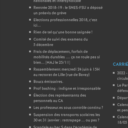
nationales et intersyndicale
Rentrée 2018-19 : le SNES-FSU a déposé
un préavis de grève
Elections professionnelles 2018, c’est
ici...
Rien de tel qu’une bonne saignée
!
Comité de suivi des examens du
5 décembre
Frais de déplacement, forfait de
mobilités durables .... ça ne roule pas si
bien... [MAJ le 25/11]
CARRIÈ
Rassemblement mercredi 24 juin à 15H
2022 -
au rectorat de Lille (rue de Bavay)
circul
Boucs émissaires.
Le Par
Prof bashing : indigne et irresponsable
défen
Élection des représentants des
Dépar
personnels au CA
Calend
Les professeur.es sous contrôle continu
?
et pen
Suspension des transports scolaires les
Calend
30 et 31 janvier : rattrapage ... ou pas
?
18/05
Scandale au bac S dans l’Académie de