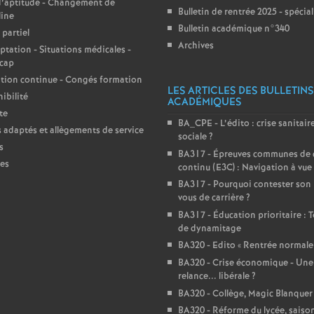
d’aptitude - Changement de
Bulletin de rentrée 2025 - spécia
line
Bulletin académique n°340
partiel
Archives
tation - Situations médicales -
cap
tion continue - Congés formation
LES ARTICLES DES BULLETINS
ibilité
ACADÉMIQUES
te
BA_CPE - L’édito : crise sanitaire
 adaptés et allègements de service
sociale
?
s
BA317 - Épreuves communes de 
es
continu (E3C) : Navigation à vue
BA317 - Pourquoi contester son
vous de carrière
?
BA317 - Éducation prioritaire : T
de dynamitage
BA320 - Edito «
Rentrée normale
BA320 - Crise économique - Une
relance... libérale
?
BA320 - Collège, Magic Blanquer
BA320 - Réforme du lycée, saiso