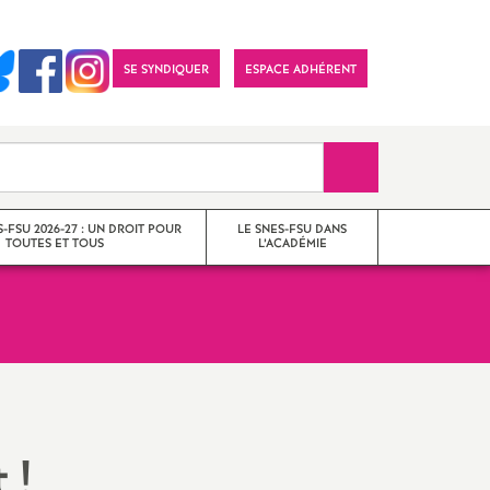
SE SYNDIQUER
ESPACE ADHÉRENT
Recherche sur le 
-FSU 2026-27 : UN DROIT POUR
LE SNES-FSU DANS
TOUTES ET TOUS
L’ACADÉMIE
Analyses
Organisation du S3 -
Permanences
Imprimer
t
!
l'article
Le SNES-FSU dans les