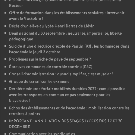
Incendie du collège G Sand de Béthune : le Snes-FSU a écrit au
Recteur
Offre de formation dans les établissements scolaires : intervenir
avant le 4 octobre
!
Décès d’un élève au lycée Henri Darras de Liévin
Deuil national du 30 septembre : neutralité, impartialité, liberté
pédagogique
Suicide d’une directrice d’école de Pantin (93) : les hommages dans
l’académie le jeudi 3 octobre
Problèmes sur la fiche de paye de septembre
?
Épreuves communes de contrôle continu (E3C)
Conseil d’administration : quand simplifier, c’est museler
!
Groupe de travail sur les examens
Dernière minute : forfait mobilités durables 2022
; cumul possible
avec les transports en commun et pas seulement pour les
bicyclettes
!
Echos des établissements et de l’académie : mobilisation contre les
retraites à points
IMPORTANT : ANNULATION DES STAGES LYCEES DES 17 ET 20
DECEMBRE
Communication avec les syndiqué.es