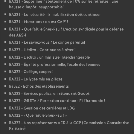
BA321 - Supprimer l’abattement de 10% sur les retraites : une
hausse d’impôt insupportable
!
BA321 - Loi sécurité : la mobilisation doit continuer
BA321 - Mutations : on est CAP’
!
BA321 - Que fait le Snes-Fsu
? L’action syndicale pour la défense
des AESH
BA321 - Le saviez-vous
? Le congé parental
BA327 - L’édito - Continuons à rêver
!
BA322 - L’édito : un ministre interchangeable
BA322 - Égalité professionnelle, l’école des femmes
BA322 - Collège, coupez
!
BA322 - Le lycée mis en pièces
Ba322 - Echos des établissements
BA322 - Services publics, en attendant Godot
BA322 - GRETA / Formation continue - Fi l’harmonie
!
BA322 - Gestion des carrières et LDG
BA322 - «
Que fait le Snes-Fsu
?
»
BA322 - Nos représentants AED à la CCP (Commission Consultative
Paritaire)