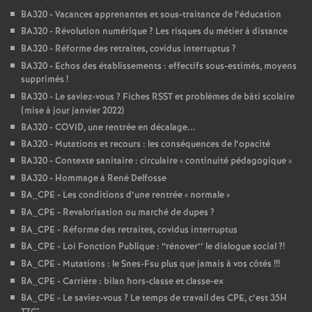
BA320 - Vacances apprenantes et sous-traitance de l’éducation
BA320 - Révolution numérique
? Les risques du métier à distance
BA320 - Réforme des retraites, covidus interruptus
?
BA320 - Echos des établissements : effectifs sous-estimés, moyens
supprimés
!
BA320 - Le saviez-vous
? Fiches RSST et problèmes de bâti scolaire
(mise à jour janvier 2022)
BA320 - COVID, une rentrée en décalage...
BA320 - Mutations et recours : les conséquences de l’opacité
BA320 - Contexte sanitaire : circulaire «
continuité pédagogique
»
BA320 - Hommage à René Delfosse
BA_CPE - Les conditions d’une rentrée «
normale
»
BA_CPE - Revalorisation ou marché de dupes
?
BA_CPE - Réforme des retraites, covidus interruptus
BA_CPE - Loi Fonction Publique : ‘‘rénover’’ le dialogue social
?!
BA_CPE - Mutations : le Snes-Fsu plus que jamais à vos côtés
!!!
BA_CPE - Carrière : bilan hors-classe et classe-ex
BA_CPE - Le saviez-vous
? Le temps de travail des CPE, c’est 35H