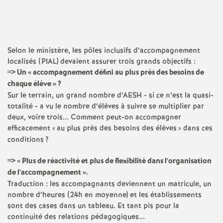
l'article
a
t
Selon le ministère, les pôles inclusifs d’accompagnement
localisés (PIAL) devaient assurer trois grands objectifs :
i
=> Un «
accompagnement défini au plus près des besoins de
chaque élève
»
?
o
Sur le terrain, un grand nombre d’AESH - si ce n’est la quasi-
totalité - a vu le nombre d’élèves à suivre se multiplier par
n
deux, voire trois... Comment peut-on accompagner
efficacement «
au plus près des besoins des élèves
» dans ces
conditions
?
a
=> «
Plus de réactivité et plus de flexibilité dans l’organisation
l
de l’accompagnement
».
Traduction : les accompagnants deviennent un matricule, un
d
nombre d’heures (24h en moyenne) et les établissements
sont des cases dans un tableau. Et tant pis pour la
continuité des relations pédagogiques...