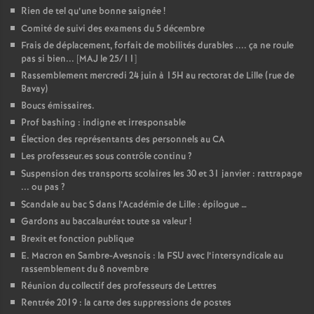
Rien de tel qu’une bonne saignée
!
o
Comité de suivi des examens du 5 décembre
Frais de déplacement, forfait de mobilités durables .... ça ne roule
u
pas si bien... [MAJ le 25/11]
Rassemblement mercredi 24 juin à 15H au rectorat de Lille (rue de
Bavay)
r
Boucs émissaires.
Prof bashing : indigne et irresponsable
s
Élection des représentants des personnels au CA
Les professeur.es sous contrôle continu
?
Suspension des transports scolaires les 30 et 31 janvier : rattrapage
... ou pas
?
Scandale au bac S dans l’Académie de Lille : épilogue …
Gardons au baccalauréat toute sa valeur
!
Brexit et fonction publique
E. Macron en Sambre-Avesnois : la FSU avec l’intersyndicale au
rassemblement du 8 novembre
Réunion du collectif des professeurs de Lettres
Rentrée 2019 : la carte des suppressions de postes