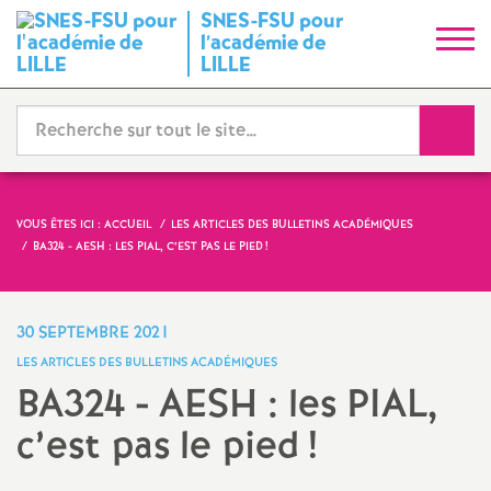
SNES-FSU pour
S
l’académie de
LILLE
y
Reche
n
d
VOUS ÊTES ICI :
ACCUEIL
LES ARTICLES DES BULLETINS ACADÉMIQUES
i
BA324 - AESH : LES PIAL, C’EST PAS LE PIED
!
c
30 SEPTEMBRE 2021
a
LES ARTICLES DES BULLETINS ACADÉMIQUES
BA324 - AESH : les PIAL,
t
c’est pas le pied
!
N
Imprimer