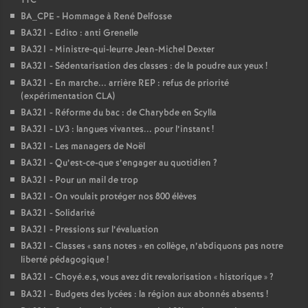
TTC*
BA_CPE - Hommage à René Delfosse
BA321 - Edito : anti Grenelle
BA321 - Ministre-qui-leurre Jean-Michel Dexter
BA321 - Sédentarisation des classes : de la poudre aux yeux
!
BA321 - En marche... arrière REP : refus de priorité
(expérimentation CLA)
BA321 - Réforme du bac : de Charybde en Scylla
BA321 - LV3 : langues vivantes... pour l’instant
!
BA321 - Les managers de Noël
BA321 - Qu’est-ce-que s’engager au quotidien
?
BA321 - Pour un mail de trop
BA321 - On voulait protéger nos 800 élèves
BA321 - Solidarité
BA321 - Pressions sur l’évaluation
BA321 - Classes «
sans notes
» en collège, n’abdiquons pas notre
liberté pédagogique
!
BA321 - Choyé.e.s, vous avez dit revalorisation «
historique
»
?
BA321 - Budgets des lycées : la région aux abonnés absents
!