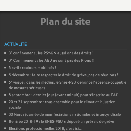
é
Plan du site
O
r
ACTUALITÉ
l
e
3
confinement : les PSY-EN aussi ont des droits
!
e
3
Confinement : les AED ne sont pas des Pions
!!
é
4 avril : toujours mobilisés
!
5 décembre : faire respecter le droit de grève, pas de réunions
!
a
e
5
vague : dans les médias, le Snes-FSU dénonce l’absence coupable
de mesures sérieuses
8 septembre : dernier jour (avant minuit) pour s’inscrire au PAF
n
20 et 21 septembre : tous ensemble pour le climat et la justice
sociale
s
30 Mars : journée de manifestations nationales et intersyndicale
Rentrée 2018-19 : le SNES-FSU a déposé un préavis de grève
T
Elections professionnelles 2018, c’est ici...