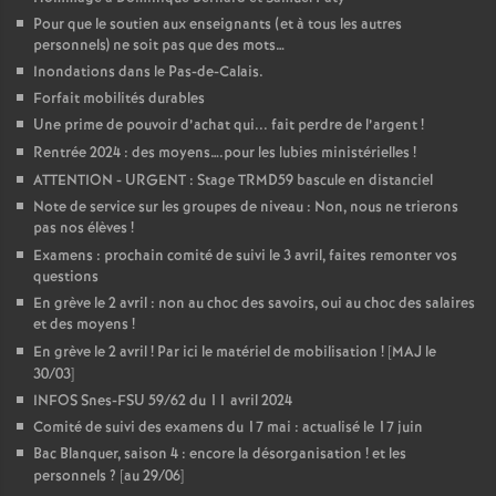
Pour que le soutien aux enseignants (et à tous les autres
personnels) ne soit pas que des mots…
Inondations dans le Pas-de-Calais.
Forfait mobilités durables
Une prime de pouvoir d’achat qui... fait perdre de l’argent
!
Rentrée 2024 : des moyens….pour les lubies ministérielles
!
ATTENTION - URGENT : Stage TRMD59 bascule en distanciel
Note de service sur les groupes de niveau : Non, nous ne trierons
pas nos élèves
!
Examens : prochain comité de suivi le 3 avril, faites remonter vos
questions
En grève le 2 avril : non au choc des savoirs, oui au choc des salaires
et des moyens
!
En grève le 2 avril
! Par ici le matériel de mobilisation
! [MAJ le
30/03]
INFOS Snes-FSU 59/62 du 11 avril 2024
Comité de suivi des examens du 17 mai : actualisé le 17 juin
Bac Blanquer, saison 4 : encore la désorganisation
! et les
personnels
? [au 29/06]