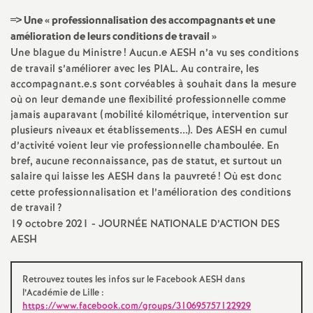
e
=> Une «
professionnalisation des accompagnants et une
s
amélioration de leurs conditions de travail
»
Une blague du Ministre
! Aucun.e AESH n’a vu ses conditions
E
de travail s’améliorer avec les PIAL. Au contraire, les
accompagnant.e.s sont corvéables à souhait dans la mesure
n
où on leur demande une flexibilité professionnelle comme
jamais auparavant (mobilité kilométrique, intervention sur
plusieurs niveaux et établissements...). Des AESH en cumul
s
d’activité voient leur vie professionnelle chamboulée. En
bref, aucune reconnaissance, pas de statut, et surtout un
e
salaire qui laisse les AESH dans la pauvreté
! Où est donc
cette professionnalisation et l’amélioration des conditions
i
de travail
?
19 octobre 2021 - JOURNÉE NATIONALE D’ACTION DES
AESH
g
n
Retrouvez toutes les infos sur le Facebook AESH dans
l’Académie de Lille :
https://www.facebook.com/groups/310695757122929