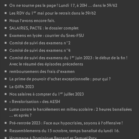
On ne tourne pas la page
! Lundi 17, à 20H ... dans le 59/62
er
Les RDV du 1
mai pour le retrait dans le 59/62
Nous l’avons encore fait.
SALAIRES, PACTE : le dossier complet
Examens en lycée : courrier du Snes-FSU
Comité de suivi des examens n°2
Comité de suivi des examens n°4
er
Comité de suivi des examens du 1
juin 2023 : le début de la fin
!
Avec le résumé des épisodes précedents
remboursement des frais d’examen
La prime de pouvoir d’achat exceptionnelle : pour qui
?
La GIPA 2023
er
Nos salaires à compter du 1
juillet 2023
«
Revalorisation
» des AESH
Lutte contre le harcèlement en milieu scolaire : 2 heures banalisées
... et après
?
Pré-rentrée 2023 : Face aux hypocrisies, soyons à l’offensive
!
Rassemblements du 15 octobre, temps banalisé du lundi 16.
Hommage à Dominique Bernard et Samuel Paty