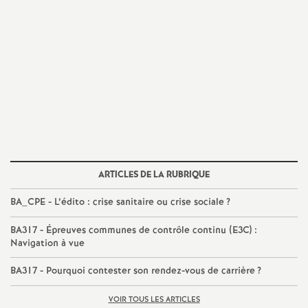
e
c
o
n
d
ARTICLES DE LA RUBRIQUE
d
BA_CPE - L’édito : crise sanitaire ou crise sociale
?
e
BA317 - Épreuves communes de contrôle continu (E3C) :
Navigation à vue
g
BA317 - Pourquoi contester son rendez-vous de carrière
?
r
VOIR TOUS LES ARTICLES