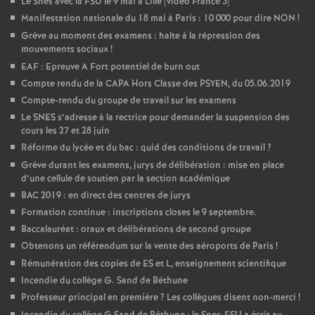
Le Snes avec la FSU le 9 mai à Lille [vidéo France 3]
Manifestation nationale du 18 mai à Paris : 10 000 pour dire NON
!
Grève au moment des examens : halte à la répression des
mouvements sociaux
!
EAF : Epreuve A Fort potentiel de burn out
Compte rendu de la CAPA Hors Classe des PSYEN, du 05.06.2019
Compte-rendu du groupe de travail sur les examens
Le SNES s’adresse à la rectrice pour demander la suspension des
cours les 27 et 28 juin
Réforme du lycée et du bac : quid des conditions de travail
?
Grève durant les examens, jurys de délibération : mise en place
d’une cellule de soutien par la section académique
BAC 2019 : en direct des centres de jurys
Formation continue : inscriptions closes le 9 septembre.
Baccalauréat : oraux et délibérations de second groupe
Obtenons un référendum sur la vente des aéroports de Paris
!
Rémunération des copies de ES et L, enseignement scientifique
Incendie du collège G. Sand de Béthune
Professeur principal en première
? Les collègues disent non-merci
!