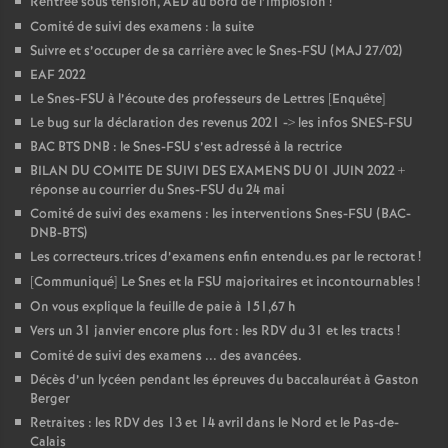
Rentrée sous tension, AED au bord de l’implosion
!
Comité de suivi des examens : la suite
Suivre et s’occuper de sa carrière avec le Snes-FSU (MAJ 27/02)
EAF 2022
Le Snes-FSU à l’écoute des professeurs de Lettres [Enquête]
Le bug sur la déclaration des revenus 2021 -> les infos SNES-FSU
BAC BTS DNB : le Snes-FSU s’est adressé à la rectrice
BILAN DU COMITE DE SUIVI DES EXAMENS DU 01 JUIN 2022 +
réponse au courrier du Snes-FSU du 24 mai
Comité de suivi des examens : les interventions Snes-FSU (BAC-
DNB-BTS)
Les correcteurs.trices d’examens enfin entendu.es par le rectorat
!
[Communiqué] Le Snes et la FSU majoritaires et incontournables
!
On vous explique la feuille de paie à 151,67 h
Vers un 31 janvier encore plus fort : les RDV du 31 et les tracts
!
Comité de suivi des examens ... des avancées.
Décès d’un lycéen pendant les épreuves du baccalauréat à Gaston
Berger
Retraites : les RDV des 13 et 14 avril dans le Nord et le Pas-de-
Calais