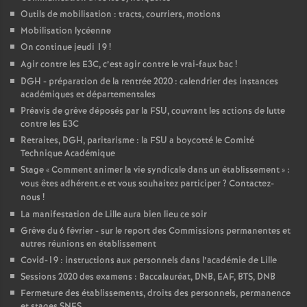
Outils de mobilisation : tracts, courriers, motions
Mobilisation lycéenne
On continue jeudi 19
!
Agir contre les E3C, c’est agir contre le vrai-faux bac
!
DGH - préparation de la rentrée 2020 : calendrier des instances
académiques et départementales
Préavis de grève déposés par la FSU, couvrant les actions de lutte
contre les E3C
Retraites, DGH, paritarisme : la FSU a boycotté le Comité
Technique Académique
Stage «
Comment animer la vie syndicale dans un établissement
» :
vous êtes adhérent.e et vous souhaitez participer
? Contactez-
nous
!
La manifestation de Lille aura bien lieu ce soir
Grève du 6 février - sur le report des Commissions permanentes et
autres réunions en établissement
Covid-19 : instructions aux personnels dans l’académie de Lille
Sessions 2020 des examens : Baccalauréat, DNB, EAF, BTS, DNB
Fermeture des établissements, droits des personnels, permanence
et stages SNES