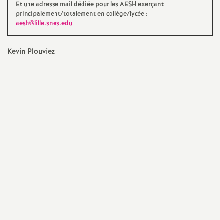
e
Et une adresse mail dédiée pour les AESH exerçant
principalement/totalement en collège/lycée :
aesh@lille.snes.edu
m
e
Kevin Plouviez
n
t
s
d
e
S