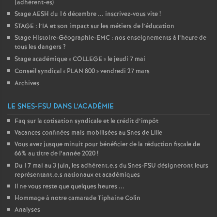
(adhérent-es)
Stage AESH du 16 décembre ... inscrivez-vous vite
!
STAGE : l’IA et son impact sur les métiers de l’éducation
Stage Histoire-Géographie-EMC : nos enseignements à l’heure de
tous les dangers
?
Stage académique «
COLLEGE
» le jeudi 7 mai
Conseil syndical «
PLAN 800
» vendredi 27 mars
Archives
LE SNES-FSU DANS L’ACADÉMIE
Faq sur la cotisation syndicale et le crédit d’impôt
Vacances confinées mais mobilisées au Snes de Lille
Vous avez jusque minuit pour bénéficier de la réduction fiscale de
66% au titre de l’année 2020
!
Du 17 mai au 3 juin, les adhérent.e.s du Snes-FSU désigneront leurs
représentant.e.s nationaux et académiques
Il ne vous reste que quelques heures ...
Hommage à notre camarade Tiphaine Colin
Analyses