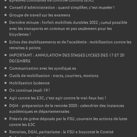
Épreuves communes de contrôle continu (E3C)
Conseil d’administration : quand simplifier, c’est museler
!
Groupe de travail sur les examens
Dernière minute : forfait mobilités durables 2022
; cumul possible
avec les transports en commun et pas seulement pour les
bicyclettes
!
Echos des établissements et de l’académie : mobilisation contre les
retraites à points
IMPORTANT : ANNULATION DES STAGES LYCEES DES 17 ET 20
DECEMBRE
Communication avec les syndiqué.es
Outils de mobilisation : tracts, courriers, motions
Mobilisation lycéenne
On continue jeudi 19
!
Agir contre les E3C, c’est agir contre le vrai-faux bac
!
DGH - préparation de la rentrée 2020 : calendrier des instances
académiques et départementales
Préavis de grève déposés par la FSU, couvrant les actions de lutte
contre les E3C
Retraites, DGH, paritarisme : la FSU a boycotté le Comité