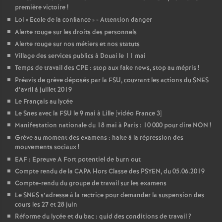
première victoire
!
o
Loi «
Ecole de la confiance
» - Attention danger
Alerte rouge sur les droits des personnels
u
Alerte rouge sur nos métiers et nos statuts
Village des services publics à Douai le 11 mai
r
Temps de travail des CPE : stop aux fake news, stop au mépris
!
Préavis de grève déposés par la FSU, couvrant les actions du SNES
d’avril à juillet 2019
s
Le Français au lycée
Le Snes avec la FSU le 9 mai à Lille [vidéo France 3]
Manifestation nationale du 18 mai à Paris : 10 000 pour dire NON
!
Grève au moment des examens : halte à la répression des
mouvements sociaux
!
EAF : Epreuve A Fort potentiel de burn out
Compte rendu de la CAPA Hors Classe des PSYEN, du 05.06.2019
Compte-rendu du groupe de travail sur les examens
Le SNES s’adresse à la rectrice pour demander la suspension des
cours les 27 et 28 juin
Réforme du lycée et du bac : quid des conditions de travail
?