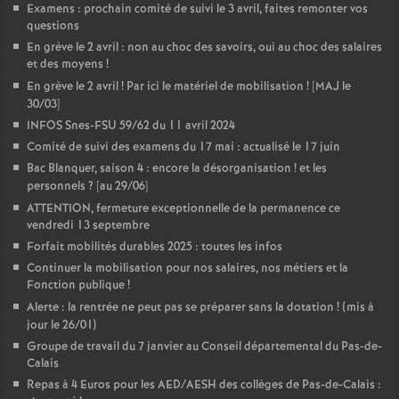
Examens : prochain comité de suivi le 3 avril, faites remonter vos
questions
En grève le 2 avril : non au choc des savoirs, oui au choc des salaires
et des moyens
!
En grève le 2 avril
! Par ici le matériel de mobilisation
! [MAJ le
30/03]
INFOS Snes-FSU 59/62 du 11 avril 2024
Comité de suivi des examens du 17 mai : actualisé le 17 juin
Bac Blanquer, saison 4 : encore la désorganisation
! et les
personnels
? [au 29/06]
ATTENTION, fermeture exceptionnelle de la permanence ce
vendredi 13 septembre
Forfait mobilités durables 2025 : toutes les infos
Continuer la mobilisation pour nos salaires, nos métiers et la
Fonction publique
!
Alerte : la rentrée ne peut pas se préparer sans la dotation
! (mis à
jour le 26/01)
Groupe de travail du 7 janvier au Conseil départemental du Pas-de-
Calais
Repas à 4 Euros pour les AED/AESH des collèges de Pas-de-Calais :