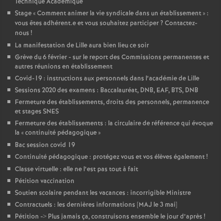
Technique Académique
Stage «
Comment animer la vie syndicale dans un établissement
» :
vous êtes adhérent.e et vous souhaitez participer
? Contactez-
nous
!
La manifestation de Lille aura bien lieu ce soir
Grève du 6 février - sur le report des Commissions permanentes et
autres réunions en établissement
Covid-19 : instructions aux personnels dans l’académie de Lille
Sessions 2020 des examens : Baccalauréat, DNB, EAF, BTS, DNB
Fermeture des établissements, droits des personnels, permanence
et stages SNES
Fermeture des établissements : la circulaire de référence qui évoque
la «
continuité pédagogique
»
Bac session covid 19
Continuité pédagogique : protégez vous et vos élèves également
!
Classe virtuelle : elle ne l’est pas tout à fait
Pétition vaccination
Soutien scolaire pendant les vacances : incorrigible Ministre
Contractuels : les dernières informations [MAJ le 3 mai]
Pétition -> Plus jamais ça, construisons ensemble le jour d’après
!