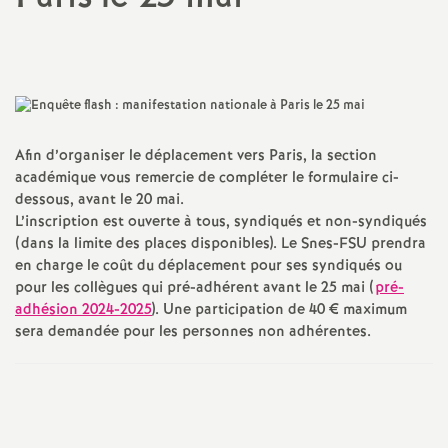
a
Imprimer
l'article
t
i
Afin d’organiser le déplacement vers Paris, la section
académique vous remercie de compléter le formulaire ci-
o
dessous, avant le 20 mai.
L’inscription est ouverte à tous, syndiqués et non-syndiqués
n
(dans la limite des places disponibles). Le Snes-FSU prendra
en charge le coût du déplacement pour ses syndiqués ou
a
pour les collègues qui pré-adhérent avant le 25 mai (
pré-
adhésion 2024-2025
). Une participation de 40 € maximum
sera demandée pour les personnes non adhérentes.
l
d