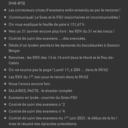
DNB-BTS)
Les correcteurs.trices d’examens enfin entendu.es par le rectorat
!
[Communiqué] Le Snes et la FSU majoritaires et incontournables
!
On vous explique la feuille de paie à 151,67 h
Vers un 31 janvier encore plus fort : les RDV du 31 et les tracts
!
Comité de suivi des examens ... des avancées.
Décès d’un lycéen pendant les épreuves du baccalauréat à Gaston
Berger
Retraites : les RDV des 13 et 14 avril dans le Nord et le Pas-de-
Calais
On ne tourne pas la page
! Lundi 17, à 20H ... dans le 59/62
er
Les RDV du 1
mai pour le retrait dans le 59/62
Nous l’avons encore fait.
SALAIRES, PACTE : le dossier complet
Examens en lycée : courrier du Snes-FSU
Comité de suivi des examens n°2
Comité de suivi des examens n°4
er
Comité de suivi des examens du 1
juin 2023 : le début de la fin
!
Avec le résumé des épisodes précedents