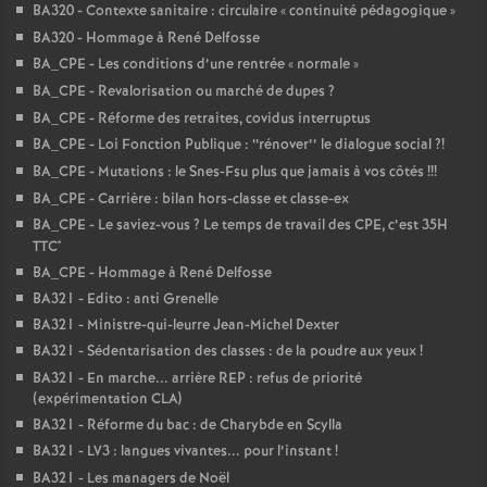
BA320 - Contexte sanitaire : circulaire «
continuité pédagogique
»
BA320 - Hommage à René Delfosse
BA_CPE - Les conditions d’une rentrée «
normale
»
BA_CPE - Revalorisation ou marché de dupes
?
BA_CPE - Réforme des retraites, covidus interruptus
BA_CPE - Loi Fonction Publique : ‘‘rénover’’ le dialogue social
?!
BA_CPE - Mutations : le Snes-Fsu plus que jamais à vos côtés
!!!
BA_CPE - Carrière : bilan hors-classe et classe-ex
BA_CPE - Le saviez-vous
? Le temps de travail des CPE, c’est 35H
TTC*
BA_CPE - Hommage à René Delfosse
BA321 - Edito : anti Grenelle
BA321 - Ministre-qui-leurre Jean-Michel Dexter
BA321 - Sédentarisation des classes : de la poudre aux yeux
!
BA321 - En marche... arrière REP : refus de priorité
(expérimentation CLA)
BA321 - Réforme du bac : de Charybde en Scylla
BA321 - LV3 : langues vivantes... pour l’instant
!
BA321 - Les managers de Noël