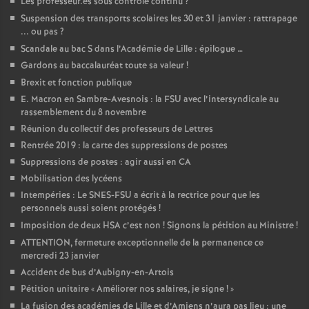
Les professeur.es sous contrôle continu
?
é
Suspension des transports scolaires les 30 et 31 janvier : rattrapage
... ou pas
?
Scandale au bac S dans l’Académie de Lille : épilogue …
O
Gardons au baccalauréat toute sa valeur
!
Brexit et fonction publique
r
E. Macron en Sambre-Avesnois : la FSU avec l’intersyndicale au
rassemblement du 8 novembre
l
Réunion du collectif des professeurs de Lettres
Rentrée 2019 : la carte des suppressions de postes
é
Suppressions de postes : agir aussi en CA
Mobilisation des lycéens
a
Intempéries : Le SNES-FSU a écrit à la rectrice pour que les
personnels aussi soient protégés
!
n
Imposition de deux HSA c’est non
! Signons la pétition au Ministre
!
ATTENTION, fermeture exceptionnelle de la permanence ce
mercredi 23 janvier
s
Accident de bus d’Aubigny-en-Artois
Pétition unitaire «
Améliorer nos salaires, je signe
!
»
T
La fusion des académies de Lille et d’Amiens n’aura pas lieu : une