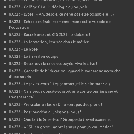
BA323 - Politique éducative, les mauvais jours finiront…
BA323 - Collège CLA : l’idéologie au pouvoir
BA323 - Lycée : «
Ah, désolé, ça ne va pas être possible là...
»
BA323 - Echos des établissements : tambouille vs code de
l’éducation
BA323 - Baccalauréat et BTS 2021 : la débâcle
!
BA323 - La formation, l’entrée dans le métier
BA323 - Le lycée
BA323 - Le travail en équipe
BA323 - Retraites : la crise est payée, vive la crise
!
BA323 - Grenelle de l’Education : quand la montagne accouche
d’une souris
BA323 - Le saviez-vous
? Les contractuel.le.s alternant.e.s
BA323 - Carrières : opacité et arbitraire contre paritarisme et
transparence
!
BA323 - Vie scolaire : les AED ne sont pas des pions
!
BA323 - Post pandémie, unissons- nous
!
BA323 - Que fait le Snes-Fsu
? Groupe de travail examens
BA323 - AESH en grève : un vrai statut pour un vrai métier
!