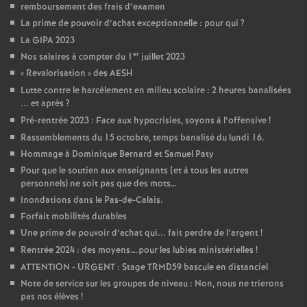
remboursement des frais d’examen
La prime de pouvoir d’achat exceptionnelle : pour qui
?
La GIPA 2023
er
Nos salaires à compter du 1
juillet 2023
«
Revalorisation
» des AESH
Lutte contre le harcèlement en milieu scolaire : 2 heures banalisées
... et après
?
Pré-rentrée 2023 : Face aux hypocrisies, soyons à l’offensive
!
Rassemblements du 15 octobre, temps banalisé du lundi 16.
Hommage à Dominique Bernard et Samuel Paty
Pour que le soutien aux enseignants (et à tous les autres
personnels) ne soit pas que des mots…
Inondations dans le Pas-de-Calais.
Forfait mobilités durables
Une prime de pouvoir d’achat qui... fait perdre de l’argent
!
Rentrée 2024 : des moyens….pour les lubies ministérielles
!
ATTENTION - URGENT : Stage TRMD59 bascule en distanciel
Note de service sur les groupes de niveau : Non, nous ne trierons
pas nos élèves
!