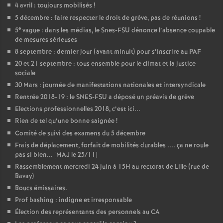
e
4 avril : toujours mobilisés
!
5 décembre : faire respecter le droit de grève, pas de réunions
!
e
c
5
vague : dans les médias, le Snes-FSU dénonce l’absence coupable
de mesures sérieuses
8 septembre : dernier jour (avant minuit) pour s’inscrire au PAF
o
20 et 21 septembre : tous ensemble pour le climat et la justice
sociale
n
30 Mars : journée de manifestations nationales et intersyndicale
Rentrée 2018-19 : le SNES-FSU a déposé un préavis de grève
d
Elections professionnelles 2018, c’est ici...
Rien de tel qu’une bonne saignée
!
d
Comité de suivi des examens du 5 décembre
Frais de déplacement, forfait de mobilités durables .... ça ne roule
pas si bien... [MAJ le 25/11]
e
Rassemblement mercredi 24 juin à 15H au rectorat de Lille (rue de
Bavay)
g
Boucs émissaires.
Prof bashing : indigne et irresponsable
r
Élection des représentants des personnels au CA