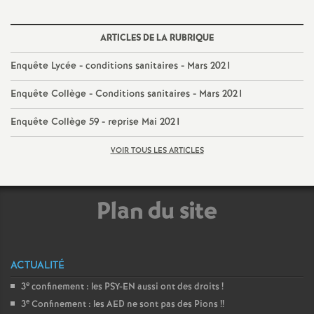
e
m
ARTICLES DE LA RUBRIQUE
Enquête Lycée - conditions sanitaires - Mars 2021
e
Enquête Collège - Conditions sanitaires - Mars 2021
n
Enquête Collège 59 - reprise Mai 2021
t
VOIR TOUS LES ARTICLES
s
Plan du site
d
e
ACTUALITÉ
S
e
3
confinement : les PSY-EN aussi ont des droits
!
e
3
Confinement : les AED ne sont pas des Pions
!!