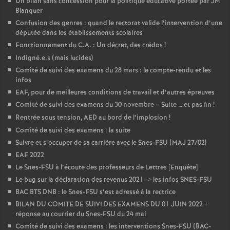
Un bilan sans concession pour la politique éducative portée par JM
Blanquer
Confusion des genres : quand le rectorat valide l’intervention d’une
députée dans les établissements scolaires
Fonctionnement du C.A. : Un décret, des crédos
!
Indigné.e.s (mais lucides)
Comité de suivi des examens du 28 mars : le compte-rendu et les
infos
EAF, pour de meilleures conditions de travail et d’autres épreuves
Comité de suivi des examens du 30 novembre – Suite … et pas fin
!
Rentrée sous tension, AED au bord de l’implosion
!
Comité de suivi des examens : la suite
Suivre et s’occuper de sa carrière avec le Snes-FSU (MAJ 27/02)
EAF 2022
Le Snes-FSU à l’écoute des professeurs de Lettres [Enquête]
Le bug sur la déclaration des revenus 2021 -> les infos SNES-FSU
BAC BTS DNB : le Snes-FSU s’est adressé à la rectrice
BILAN DU COMITE DE SUIVI DES EXAMENS DU 01 JUIN 2022 +
réponse au courrier du Snes-FSU du 24 mai
Comité de suivi des examens : les interventions Snes-FSU (BAC-