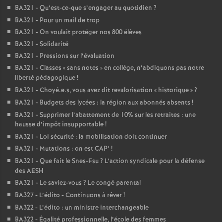
BA321 - Qu’est-ce-que s’engager au quotidien
?
BA321 - Pour un mail de trop
BA321 - On voulait protéger nos 800 élèves
BA321 - Solidarité
BA321 - Pressions sur l’évaluation
BA321 - Classes «
sans notes
» en collège, n’abdiquons pas notre
liberté pédagogique
!
BA321 - Choyé.e.s, vous avez dit revalorisation «
historique
»
?
BA321 - Budgets des lycées : la région aux abonnés absents
!
BA321 - Supprimer l’abattement de 10% sur les retraites : une
hausse d’impôt insupportable
!
BA321 - Loi sécurité : la mobilisation doit continuer
BA321 - Mutations : on est CAP’
!
BA321 - Que fait le Snes-Fsu
? L’action syndicale pour la défense
des AESH
BA321 - Le saviez-vous
? Le congé parental
BA327 - L’édito - Continuons à rêver
!
BA322 - L’édito : un ministre interchangeable
BA322 - Égalité professionnelle, l’école des femmes