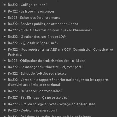
BA322 - Collège, coupez
!
BA322 - Le lycée mis en pièces
Ba322 - Echos des établissements
BA322 - Services publics, en attendant Godot
BA322 - GRETA / Formation continue - Fi l’harmonie
!
BA322 - Gestion des carrières et LDG
BA322 - «
Que fait le Snes-Fsu
?
»
BA322 - Nos représentants AED à la CCP (Commission Consultative
Paritaire)
Ba322 - Obligation de scolarisation des 16-18 ans
BA322 - Le manager du trimestre : ici, c’est pari
!
BA322 - Échos de l’AG des retraité.e.s
BA322 - Votes sur le rapport financier national, et sur les rapports
d’activité académique et national
BA322 - De la servitude volontaire
?
BA327 - Bac Blanquer, Ça ne passe pas
!
BA327 - Oral en collège et lycée - Voyage en Absurdistan
BA323 - L’édito : régénération
?