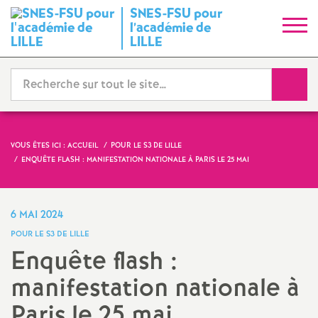
SNES-FSU pour
S
l’académie de
LILLE
y
Reche
n
d
VOUS ÊTES ICI :
ACCUEIL
POUR LE S3 DE LILLE
i
ENQUÊTE FLASH : MANIFESTATION NATIONALE À PARIS LE 25 MAI
c
6 MAI 2024
a
POUR LE S3 DE LILLE
Enquête flash :
t
manifestation nationale à
N
Paris le 25 mai