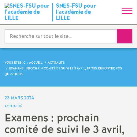
SNES-FSU pour
S
l’académie de
LILLE
y
Reche
n
d
VOUS ÊTES ICI :
ACCUEIL
ACTUALITÉ
i
EXAMENS : PROCHAIN COMITÉ DE SUIVI LE 3 AVRIL, FAITES REMONTER VOS
QUESTIONS
c
23 MARS 2024
a
ACTUALITÉ
Examens : prochain
t
comité de suivi le 3 avril,
N