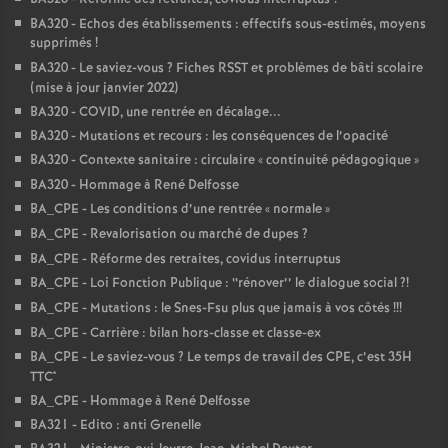
BA320 - Echos des établissements : effectifs sous-estimés, moyens
supprimés
!
BA320 - Le saviez-vous
? Fiches RSST et problèmes de bâti scolaire
(mise à jour janvier 2022)
BA320 - COVID, une rentrée en décalage...
BA320 - Mutations et recours : les conséquences de l’opacité
BA320 - Contexte sanitaire : circulaire «
continuité pédagogique
»
BA320 - Hommage à René Delfosse
BA_CPE - Les conditions d’une rentrée «
normale
»
BA_CPE - Revalorisation ou marché de dupes
?
BA_CPE - Réforme des retraites, covidus interruptus
BA_CPE - Loi Fonction Publique : ‘‘rénover’’ le dialogue social
?!
BA_CPE - Mutations : le Snes-Fsu plus que jamais à vos côtés
!!!
BA_CPE - Carrière : bilan hors-classe et classe-ex
BA_CPE - Le saviez-vous
? Le temps de travail des CPE, c’est 35H
TTC*
BA_CPE - Hommage à René Delfosse
BA321 - Edito : anti Grenelle