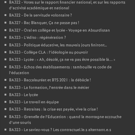
BA322 - Votes sur le rapport financier national, et sur les rapports
d’activité académique et national
BA322 - De la servitude volontaire
?
BA327 - Bac Blanquer, Ça ne passe pas
!
BA327 - Oral en collège et lycée - Voyage en Absurdistan
BA323 - L’édito : régénération
?
BA323 - Politique éducative, les mauvais jours finiront…
BA323 - Collège CLA : l’idéologie au pouvoir
BA323 - Lycée : «
Ah, désolé, ça ne va pas être possible là...
»
BA323 - Echos des établissements : tambouille vs code de
l’éducation
BA323 - Baccalauréat et BTS 2021 : la débâcle
!
BA323 - La formation, l’entrée dans le métier
BA323 - Le lycée
BA323 - Le travail en équipe
BA323 - Retraites : la crise est payée, vive la crise
!
BA323 - Grenelle de l’Education : quand la montagne accouche
d’une souris
BA323 - Le saviez-vous
? Les contractuel.le.s alternant.e.s