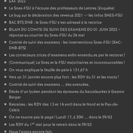
EAF 2022
Le Snes-FSU à l’écoute des professeurs de Lettres [Enquête]
Le bug sur la déclaration des revenus 2021 -> les infos SNES-FSU
BAC BTS DNB : le Snes-FSU s’est adressé à la rectrice
BILAN DU COMITE DE SUIVI DES EXAMENS DU 01 JUIN 2022 +
réponse au courrier du Snes-FSU du 24 mai
Comité de suivi des examens : les interventions Snes-FSU (BAC-
DNB-BTS)
Les correcteurs.trices d’examens enfin entendu.es par le rectorat
!
[Communiqué] Le Snes et la FSU majoritaires et incontournables
!
On vous explique la feuille de paie à 151,67 h
Vers un 31 janvier encore plus fort : les RDV du 31 et les tracts
!
Comité de suivi des examens ... des avancées.
Décès d’un lycéen pendant les épreuves du baccalauréat à Gaston
Berger
Retraites : les RDV des 13 et 14 avril dans le Nord et le Pas-de-
Calais
On ne tourne pas la page
! Lundi 17, à 20H ... dans le 59/62
er
Les RDV du 1
mai pour le retrait dans le 59/62
Nous l’avons encore fait.