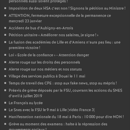
personnels aussi soient protégés
!
Imposition de deux HSA c’est non
! Signons la pétition au Ministre
!
o
ATTENTION, fermeture exceptionnelle de la permanence ce
mercredi 23 janvier
u
Accident de bus d’Aubigny-en-Artois
Pétition unitaire «
Améliorer nos salaires, je signe
!
»
r
La fusion des académies de Lille et d’Amiens n’aura pas lieu : une
première victoire
!
s
Loi «
Ecole de la confiance
» - Attention danger
Alerte rouge sur les droits des personnels
Alerte rouge sur nos métiers et nos statuts
Village des services publics à Douai le 11 mai
Temps de travail des CPE : stop aux fake news, stop au mépris
!
Préavis de grève déposés par la FSU, couvrant les actions du SNES
d’avril à juillet 2019
Le Français au lycée
Le Snes avec la FSU le 9 mai à Lille [vidéo France 3]
Manifestation nationale du 18 mai à Paris : 10 000 pour dire NON
!
Grève au moment des examens : halte à la répression des
mouvements sociaux
!