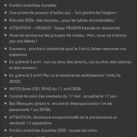
Forfait mobilités durables
Une prime de pouvoir d’achat qui... fait perdre de l’argent
!
Rentrée 2024 : des moyens….pour les lubies ministérielles
!
ATTENTION - URGENT : Stage TRMD59 bascule en distanciel
Note de service sur les groupes de niveau : Non, nous ne trierons
pas nos élèves
!
Examens : prochain comité de suivi le 3 avril, faites remonter vos
questions
En grève le 2 avril : non au choc des savoirs, oui au choc des salaires
et des moyens
!
En grève le 2 avril
! Par ici le matériel de mobilisation
! [MAJ le
30/03]
INFOS Snes-FSU 59/62 du 11 avril 2024
Comité de suivi des examens du 17 mai : actualisé le 17 juin
Bac Blanquer, saison 4 : encore la désorganisation
! et les
personnels
? [au 29/06]
ATTENTION, fermeture exceptionnelle de la permanence ce
vendredi 13 septembre
Forfait mobilités durables 2025 : toutes les infos