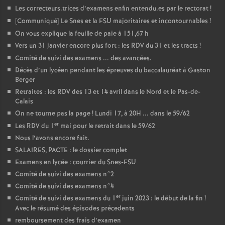
Les correcteurs.trices d’examens enfin entendu.es par le rectorat
!
[Communiqué] Le Snes et la FSU majoritaires et incontournables
!
On vous explique la feuille de paie à 151,67 h
Vers un 31 janvier encore plus fort : les RDV du 31 et les tracts
!
Comité de suivi des examens ... des avancées.
Décès d’un lycéen pendant les épreuves du baccalauréat à Gaston
Berger
Retraites : les RDV des 13 et 14 avril dans le Nord et le Pas-de-
Calais
On ne tourne pas la page
! Lundi 17, à 20H ... dans le 59/62
er
Les RDV du 1
mai pour le retrait dans le 59/62
Nous l’avons encore fait.
SALAIRES, PACTE : le dossier complet
Examens en lycée : courrier du Snes-FSU
Comité de suivi des examens n°2
Comité de suivi des examens n°4
er
Comité de suivi des examens du 1
juin 2023 : le début de la fin
!
Avec le résumé des épisodes précedents
remboursement des frais d’examen