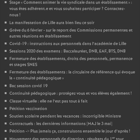
Stage «
Comment animer la vie syndicale dans un établissement
» :
vous êtes adhérent.e et vous souhaitez participer
? Contactez-
nous
!
La manifestation de Lille aura bien lieu ce soir
Grève du 6 février - sur le report des Commissions permanentes et
autres réunions en établissement
Covid-19 : instructions aux personnels dans l’académie de Lille
Sessions 2020 des examens : Baccalauréat, DNB, EAF, BTS, DNB
Fermeture des établissements, droits des personnels, permanence
et stages SNES
Fermeture des établissements : la circulaire de référence qui évoque
la «
continuité pédagogique
»
Bac session covid 19
Continuité pédagogique : protégez vous et vos élèves également
!
Classe virtuelle : elle ne l’est pas tout à fait
Pétition vaccination
Soutien scolaire pendant les vacances : incorrigible Ministre
Contractuels : les dernières informations [MAJ le 3 mai]
Pétition -> Plus jamais ça, construisons ensemble le jour d’après
!
er
Mouvement des personnels de direction : résultats du 1
tour