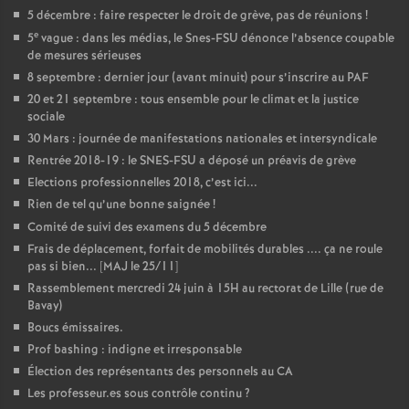
5 décembre : faire respecter le droit de grève, pas de réunions
!
é
e
5
vague : dans les médias, le Snes-FSU dénonce l’absence coupable
de mesures sérieuses
O
8 septembre : dernier jour (avant minuit) pour s’inscrire au PAF
20 et 21 septembre : tous ensemble pour le climat et la justice
r
sociale
30 Mars : journée de manifestations nationales et intersyndicale
l
Rentrée 2018-19 : le SNES-FSU a déposé un préavis de grève
Elections professionnelles 2018, c’est ici...
Rien de tel qu’une bonne saignée
!
é
Comité de suivi des examens du 5 décembre
Frais de déplacement, forfait de mobilités durables .... ça ne roule
a
pas si bien... [MAJ le 25/11]
Rassemblement mercredi 24 juin à 15H au rectorat de Lille (rue de
n
Bavay)
Boucs émissaires.
s
Prof bashing : indigne et irresponsable
Élection des représentants des personnels au CA
T
Les professeur.es sous contrôle continu
?