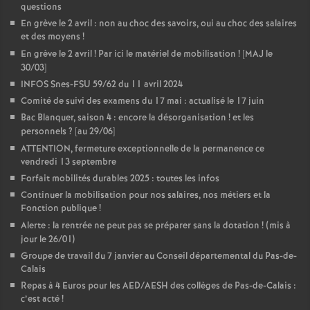
questions
En grève le 2 avril : non au choc des savoirs, oui au choc des salaires
et des moyens
!
En grève le 2 avril
! Par ici le matériel de mobilisation
! [MAJ le
30/03]
INFOS Snes-FSU 59/62 du 11 avril 2024
Comité de suivi des examens du 17 mai : actualisé le 17 juin
Bac Blanquer, saison 4 : encore la désorganisation
! et les
personnels
? [au 29/06]
ATTENTION, fermeture exceptionnelle de la permanence ce
vendredi 13 septembre
Forfait mobilités durables 2025 : toutes les infos
Continuer la mobilisation pour nos salaires, nos métiers et la
Fonction publique
!
Alerte : la rentrée ne peut pas se préparer sans la dotation
! (mis à
jour le 26/01)
Groupe de travail du 7 janvier au Conseil départemental du Pas-de-
Calais
Repas à 4 Euros pour les AED/AESH des collèges de Pas-de-Calais :
c’est acté
!