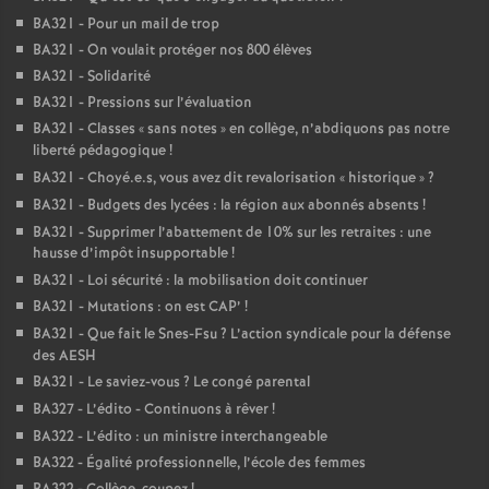
BA321 - Pour un mail de trop
BA321 - On voulait protéger nos 800 élèves
BA321 - Solidarité
BA321 - Pressions sur l’évaluation
BA321 - Classes «
sans notes
» en collège, n’abdiquons pas notre
liberté pédagogique
!
BA321 - Choyé.e.s, vous avez dit revalorisation «
historique
»
?
BA321 - Budgets des lycées : la région aux abonnés absents
!
BA321 - Supprimer l’abattement de 10% sur les retraites : une
hausse d’impôt insupportable
!
BA321 - Loi sécurité : la mobilisation doit continuer
BA321 - Mutations : on est CAP’
!
BA321 - Que fait le Snes-Fsu
? L’action syndicale pour la défense
des AESH
BA321 - Le saviez-vous
? Le congé parental
BA327 - L’édito - Continuons à rêver
!
BA322 - L’édito : un ministre interchangeable
BA322 - Égalité professionnelle, l’école des femmes