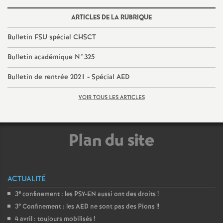
e
ARTICLES DE LA RUBRIQUE
c
Bulletin FSU spécial CHSCT
o
Bulletin académique N°325
Bulletin de rentrée 2021 - Spécial AED
n
VOIR TOUS LES ARTICLES
d
d
Plan du site
e
ACTUALITÉ
g
e
3
confinement : les PSY-EN aussi ont des droits
!
e
3
Confinement : les AED ne sont pas des Pions
!!
r
4 avril : toujours mobilisés
!