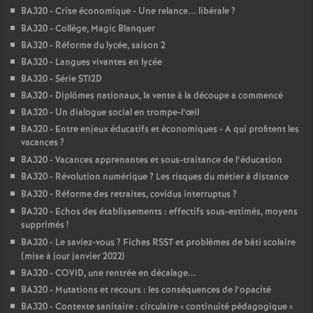
BA320 - Crise économique - Une relance... libérale
?
BA320 - Collège, Magic Blanquer
BA320 - Réforme du lycée, saison 2
BA320 - Langues vivantes en lycée
BA320 - Série STI2D
BA320 - Diplômes nationaux, la vente à la découpe a commencé
BA320 - Un dialogue social en trompe-l’œil
BA320 - Entre enjeux éducatifs et économiques - A qui profitent les
vacances
?
BA320 - Vacances apprenantes et sous-traitance de l’éducation
BA320 - Révolution numérique
? Les risques du métier à distance
BA320 - Réforme des retraites, covidus interruptus
?
BA320 - Echos des établissements : effectifs sous-estimés, moyens
supprimés
!
BA320 - Le saviez-vous
? Fiches RSST et problèmes de bâti scolaire
(mise à jour janvier 2022)
BA320 - COVID, une rentrée en décalage...
BA320 - Mutations et recours : les conséquences de l’opacité
BA320 - Contexte sanitaire : circulaire «
continuité pédagogique
»