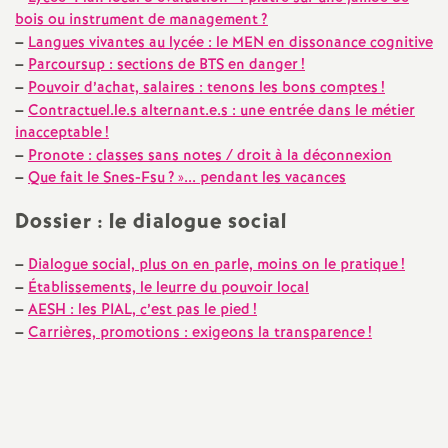
e
bois ou instrument de management
?
s
–
Langues vivantes au lycée : le MEN en dissonance cognitive
–
Parcoursup : sections de BTS en danger
!
–
Pouvoir d’achat, salaires : tenons les bons comptes
!
E
–
Contractuel.le.s alternant.e.s : une entrée dans le métier
inacceptable
!
n
–
Pronote : classes sans notes / droit à la déconnexion
–
Que fait le Snes-Fsu
?
»... pendant les vacances
s
Dossier : le dialogue social
e
–
Dialogue social, plus on en parle, moins on le pratique
!
–
Établissements, le leurre du pouvoir local
i
–
AESH : les PIAL, c’est pas le pied
!
–
Carrières, promotions : exigeons la transparence
!
g
n