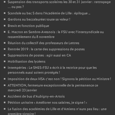
Suspension des transports scolaires les 30 et 31 janvier : rattrapage
... ou pas
?
o
Scandale au bac S dans l’Académie de Lille : épilogue …
Gardons au baccalauréat toute sa valeur
!
u
Brexit et fonction publique
E. Macron en Sambre-Avesnois : la FSU avec l’intersyndicale au
r
rassemblement du 8 novembre
Réunion du collectif des professeurs de Lettres
s
Rentrée 2019 : la carte des suppressions de postes
Suppressions de postes : agir aussi en CA
Mobilisation des lycéens
Intempéries : Le SNES-FSU a écrit à la rectrice pour que les
personnels aussi soient protégés
!
Imposition de deux HSA c’est non
! Signons la pétition au Ministre
!
ATTENTION, fermeture exceptionnelle de la permanence ce
mercredi 23 janvier
Accident de bus d’Aubigny-en-Artois
Pétition unitaire «
Améliorer nos salaires, je signe
!
»
La fusion des académies de Lille et d’Amiens n’aura pas lieu : une
première victoire
!