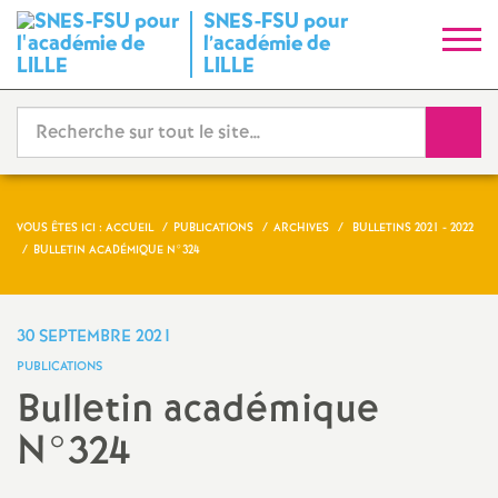
SNES-FSU pour
S
l’académie de
LILLE
y
Reche
n
d
VOUS ÊTES ICI :
ACCUEIL
PUBLICATIONS
ARCHIVES
BULLETINS 2021 - 2022
i
BULLETIN ACADÉMIQUE N°324
c
30 SEPTEMBRE 2021
a
PUBLICATIONS
Bulletin académique
t
N°324
N
Imprimer