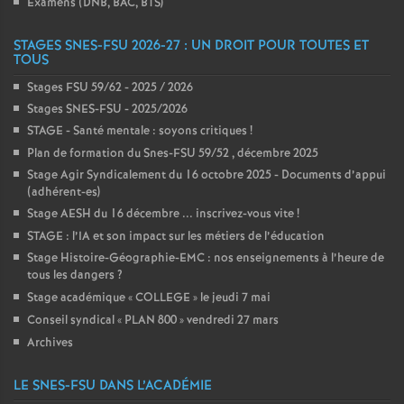
Examens (DNB, BAC, BTS)
STAGES SNES-FSU 2026-27 : UN DROIT POUR TOUTES ET
TOUS
Stages FSU 59/62 - 2025 / 2026
Stages SNES-FSU - 2025/2026
STAGE - Santé mentale : soyons critiques
!
Plan de formation du Snes-FSU 59/52 , décembre 2025
Stage Agir Syndicalement du 16 octobre 2025 - Documents d’appui
(adhérent-es)
Stage AESH du 16 décembre ... inscrivez-vous vite
!
STAGE : l’IA et son impact sur les métiers de l’éducation
Stage Histoire-Géographie-EMC : nos enseignements à l’heure de
tous les dangers
?
Stage académique «
COLLEGE
» le jeudi 7 mai
Conseil syndical «
PLAN 800
» vendredi 27 mars
Archives
LE SNES-FSU DANS L’ACADÉMIE