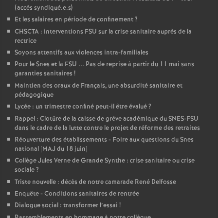
(accès syndiqué.e.s)
Et les salaires en période de confinement
?
CHSCTA : interventions FSU sur la crise sanitaire auprès de la
rectrice
Soyons attentifs aux violences intra-familiales
Pour le Snes et la FSU ... Pas de reprise à partir du 11 mai sans
garanties sanitaires
!
Maintien des oraux de Français, une absurdité sanitaire et
pédagogique
Lycée : un trimestre confiné peut-il être évalué
?
Rappel : Clotûre de la caisse de grève académique du SNES-FSU
dans le cadre de la lutte contre le projet de réforme des retraites
Réouverture des établissements - Foire aux questions du Snes
national [MAJ du 18 juin]
Collège Jules Verne de Grande Synthe : crise sanitaire ou crise
sociale
?
Triste nouvelle : décès de notre camarade René Delfosse
Enquête - Conditions sanitaires de rentrée
Dialogue social : transformer l’essai
!
Rassemblements en hommage à notre collègue.