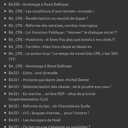
BA320 - Hommage à René Delfosse
BA_CPE - Les conditions d’une rentrée «
normale
»
BA_CPE - Revalorisation ou marché de dupes
?
BA_CPE - Réforme des retraites, covidus interruptus
BA_CPE - Loi Fonction Publique : ‘‘rénover’’ le dialogue social
?!
BA_CPE - Mutations : le Snes-Fsu plus que jamais à vos côtés
!!!
BA_CPE - Carrière : bilan hors-classe et classe-ex
BA_CPE - Le saviez-vous
? Le temps de travail des CPE, c’est 35H
TTC*
BA_CPE - Hommage à René Delfosse
BA321 - Edito : anti Grenelle
BA321 - Ministre-qui-leurre Jean-Michel Dexter
BA321 - Sédentarisation des classes : de la poudre aux yeux
!
BA321 - En marche... arrière REP : refus de priorité
(expérimentation CLA)
BA321 - Réforme du bac : de Charybde en Scylla
BA321 - LV3 : langues vivantes... pour l’instant
!
BA321 - Les managers de Noël
BA321 - Qu’est-ce-que s’engager au quotidien
?