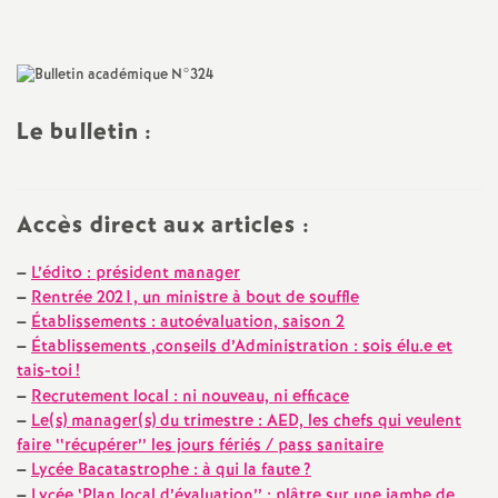
l'article
a
t
Le bulletin :
i
o
Accès direct aux articles :
n
–
L’édito : président manager
–
Rentrée 2021, un ministre à bout de souffle
a
–
Établissements : autoévaluation, saison 2
–
Établissements ,conseils d’Administration : sois élu.e et
tais-toi
!
l
–
Recrutement local : ni nouveau, ni efficace
–
Le(s) manager(s) du trimestre : AED, les chefs qui veulent
d
faire ‘‘récupérer’’ les jours fériés / pass sanitaire
–
Lycée Bacatastrophe : à qui la faute
?
–
Lycée ‘Plan local d’évaluation’’ : plâtre sur une jambe de