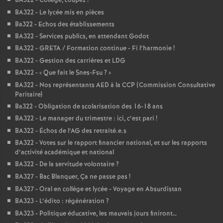
BA322 - Collège, coupez
!
BA322 - Le lycée mis en pièces
Ba322 - Echos des établissements
BA322 - Services publics, en attendant Godot
BA322 - GRETA / Formation continue - Fi l’harmonie
!
BA322 - Gestion des carrières et LDG
BA322 - «
Que fait le Snes-Fsu
?
»
BA322 - Nos représentants AED à la CCP (Commission Consultative
Paritaire)
Ba322 - Obligation de scolarisation des 16-18 ans
BA322 - Le manager du trimestre : ici, c’est pari
!
BA322 - Échos de l’AG des retraité.e.s
BA322 - Votes sur le rapport financier national, et sur les rapports
d’activité académique et national
BA322 - De la servitude volontaire
?
BA327 - Bac Blanquer, Ça ne passe pas
!
BA327 - Oral en collège et lycée - Voyage en Absurdistan
BA323 - L’édito : régénération
?
BA323 - Politique éducative, les mauvais jours finiront…