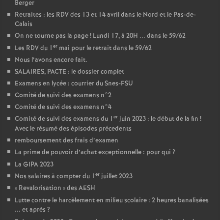
Berger
Retraites : les RDV des 13 et 14 avril dans le Nord et le Pas-de-
Calais
On ne tourne pas la page
! Lundi 17, à 20H ... dans le 59/62
er
Les RDV du 1
mai pour le retrait dans le 59/62
Nous l’avons encore fait.
SALAIRES, PACTE : le dossier complet
Examens en lycée : courrier du Snes-FSU
Comité de suivi des examens n°2
Comité de suivi des examens n°4
er
Comité de suivi des examens du 1
juin 2023 : le début de la fin
!
Avec le résumé des épisodes précedents
remboursement des frais d’examen
La prime de pouvoir d’achat exceptionnelle : pour qui
?
La GIPA 2023
er
Nos salaires à compter du 1
juillet 2023
«
Revalorisation
» des AESH
Lutte contre le harcèlement en milieu scolaire : 2 heures banalisées
... et après
?