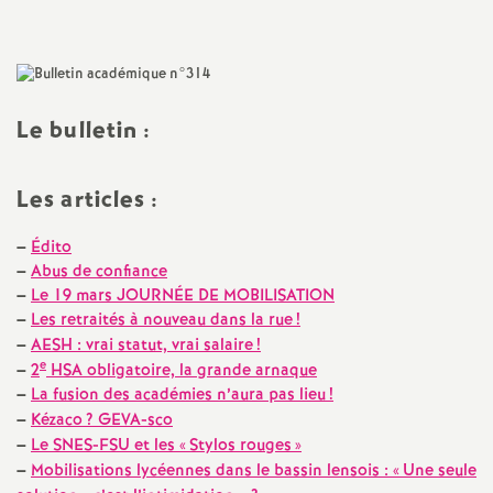
l'article
a
t
Le bulletin :
i
Les articles :
o
–
Édito
n
–
Abus de confiance
–
Le 19 mars JOURNÉE DE MOBILISATION
a
–
Les retraités à nouveau dans la rue
!
–
AESH : vrai statut, vrai salaire
!
e
l
–
2
HSA obligatoire, la grande arnaque
–
La fusion des académies n’aura pas lieu
!
–
Kézaco
? GEVA-sco
d
–
Le SNES-FSU et les «
Stylos rouges
»
–
Mobilisations lycéennes dans le bassin lensois : «
Une seule