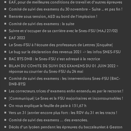
EAF, pour de meilleures conditions de travail et d’autres épreuves
Comité de suivi des examens du 30 novembre – Suite … et pas fin
!
Rentrée sous tension, AED au bord de l’implosion
!
Comité de suivi des examens : la suite
Suivre et s’occuper de sa carrière avec le Snes-FSU (MAJ 27/02)
EAF 2022
Le Snes-FSU à l’écoute des professeurs de Lettres [Enquête]
Le bug sur la déclaration des revenus 2021 -> les infos SNES-FSU
BAC BTS DNB : le Snes-FSU s’est adressé à la rectrice
BILAN DU COMITE DE SUIVI DES EXAMENS DU 01 JUIN 2022 +
réponse au courrier du Snes-FSU du 24 mai
Comité de suivi des examens : les interventions Snes-FSU (BAC-
DNB-BTS)
Les correcteurs.trices d’examens enfin entendu.es par le rectorat
!
[Communiqué] Le Snes et la FSU majoritaires et incontournables
!
On vous explique la feuille de paie à 151,67 h
Vers un 31 janvier encore plus fort : les RDV du 31 et les tracts
!
Comité de suivi des examens ... des avancées.
Décès d’un lycéen pendant les épreuves du baccalauréat à Gaston