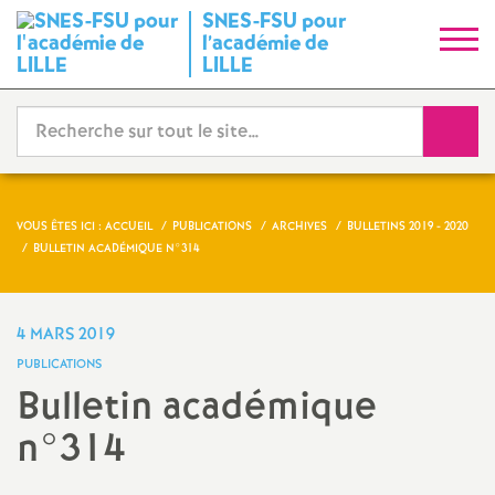
SNES-FSU pour
S
l’académie de
LILLE
y
Reche
n
d
VOUS ÊTES ICI :
ACCUEIL
PUBLICATIONS
ARCHIVES
BULLETINS 2019 - 2020
i
BULLETIN ACADÉMIQUE N°314
c
4 MARS 2019
a
PUBLICATIONS
Bulletin académique
t
n°314
N
Imprimer