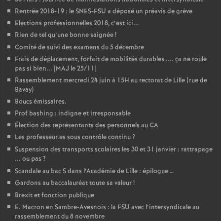
é
Rentrée 2018-19 : le SNES-FSU a déposé un préavis de grève
Elections professionnelles 2018, c’est ici...
Rien de tel qu’une bonne saignée
!
O
Comité de suivi des examens du 5 décembre
Frais de déplacement, forfait de mobilités durables .... ça ne roule
r
pas si bien... [MAJ le 25/11]
Rassemblement mercredi 24 juin à 15H au rectorat de Lille (rue de
l
Bavay)
Boucs émissaires.
é
Prof bashing : indigne et irresponsable
Élection des représentants des personnels au CA
a
Les professeur.es sous contrôle continu
?
Suspension des transports scolaires les 30 et 31 janvier : rattrapage
... ou pas
?
n
Scandale au bac S dans l’Académie de Lille : épilogue …
Gardons au baccalauréat toute sa valeur
!
s
Brexit et fonction publique
E. Macron en Sambre-Avesnois : la FSU avec l’intersyndicale au
T
rassemblement du 8 novembre