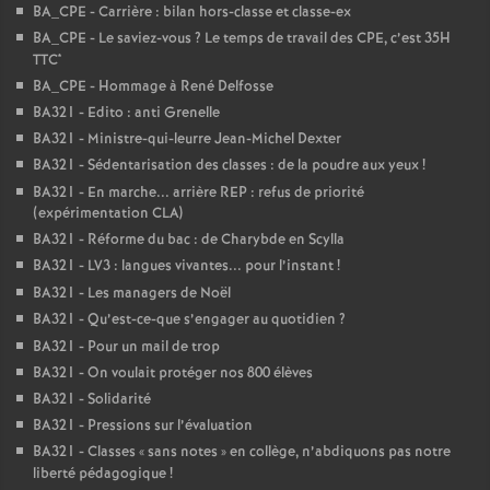
BA_CPE - Carrière : bilan hors-classe et classe-ex
BA_CPE - Le saviez-vous
? Le temps de travail des CPE, c’est 35H
TTC*
BA_CPE - Hommage à René Delfosse
BA321 - Edito : anti Grenelle
BA321 - Ministre-qui-leurre Jean-Michel Dexter
BA321 - Sédentarisation des classes : de la poudre aux yeux
!
BA321 - En marche... arrière REP : refus de priorité
(expérimentation CLA)
BA321 - Réforme du bac : de Charybde en Scylla
BA321 - LV3 : langues vivantes... pour l’instant
!
BA321 - Les managers de Noël
BA321 - Qu’est-ce-que s’engager au quotidien
?
BA321 - Pour un mail de trop
BA321 - On voulait protéger nos 800 élèves
BA321 - Solidarité
BA321 - Pressions sur l’évaluation
BA321 - Classes «
sans notes
» en collège, n’abdiquons pas notre
liberté pédagogique
!