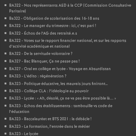
BA322 - Nos représentants AED à la CCP (Commission Consultative
Paritaire)
Ba322 - Obligation de scolarisation des 16-18 ans
BA322 - Le manager du trimestre : ici, c’est pari
!
BA322 - Échos de l’AG des retraité.e.s
BA322 - Votes sur le rapport financier national, et sur les rapports
d’activité académique et national
BA322 - De la servitude volontaire
?
BA327 - Bac Blanquer, Ça ne passe pas
!
BA327 - Oral en collège et lycée - Voyage en Absurdistan
BA323 - L’édito : régénération
?
BA323 - Politique éducative, les mauvais jours finiront…
BA323 - Collège CLA : l’idéologie au pouvoir
BA323 - Lycée : «
Ah, désolé, ça ne va pas être possible là...
»
BA323 - Echos des établissements : tambouille vs code de
l’éducation
BA323 - Baccalauréat et BTS 2021 : la débâcle
!
BA323 - La formation, l’entrée dans le métier
BA323 - Le lycée