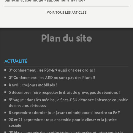
Bulletin académique «
supplément INTRA
»
e
VOIR TOUS LES ARTICLES
c
o
Plan du site
n
ACTUALITÉ
d
e
3
confinement : les PSY-EN aussi ont des droits
!
e
3
Confinement : les AED ne sont pas des Pions
!!
d
4 avril : toujours mobilisés
!
5 décembre : faire respecter le droit de grève, pas de réunions
!
e
e
5
vague : dans les médias, le Snes-FSU dénonce l’absence coupable
de mesures sérieuses
g
8 septembre : dernier jour (avant minuit) pour s’inscrire au PAF
20 et 21 septembre : tous ensemble pour le climat et la justice
r
sociale
30 Mars : journée de manifestations nationales et intersyndicale