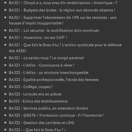
BA321 - Choyé.e.s, vous avez dit revalorisation «
historique
»
?
BA321 - Budgets des lycées : la région aux abonnés absents
!
BA321 - Supprimer l’abattement de 10% sur les retraites : une
hausse d’impôt insupportable
!
BA321 - Loi sécurité : la mobilisation doit continuer
BA321 - Mutations : on est CAP’
!
BA321 - Que fait le Snes-Fsu
? L’action syndicale pour la défense
des AESH
BA321 - Le saviez-vous
? Le congé parental
BA327 - L’édito - Continuons à rêver
!
BA322 - L’édito : un ministre interchangeable
BA322 - Égalité professionnelle, l’école des femmes
BA322 - Collège, coupez
!
BA322 - Le lycée mis en pièces
Ba322 - Echos des établissements
BA322 - Services publics, en attendant Godot
BA322 - GRETA / Formation continue - Fi l’harmonie
!
BA322 - Gestion des carrières et LDG
BA322 - «
Que fait le Snes-Fsu
?
»