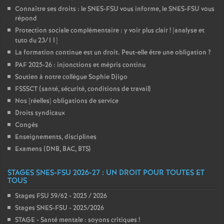
Connaître ses droits : le SNES-FSU vous informe, le SNES-FSU vous
répond
Protection sociale complémentaire : y voir plus clair
! [analyse et
tuto du 23/11]
La formation continue est un droit. Peut-elle être une obligation
?
PAF 2025-26 : injonctions et mépris continu
Soutien à notre collègue Sophie Djigo
FSSSCT (santé, sécurité, conditions de travail)
Nos [réelles] obligations de service
Droits syndicaux
Congés
Enseignements, disciplines
Examens (DNB, BAC, BTS)
STAGES SNES-FSU 2026-27 : UN DROIT POUR TOUTES ET
TOUS
Stages FSU 59/62 - 2025 / 2026
Stages SNES-FSU - 2025/2026
STAGE - Santé mentale : soyons critiques
!