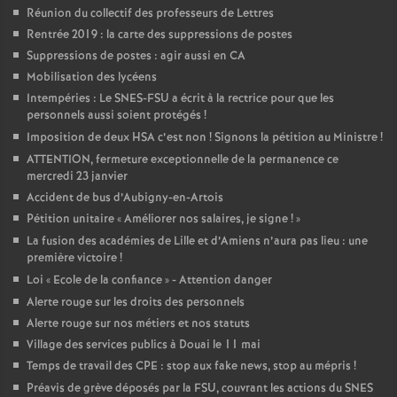
Réunion du collectif des professeurs de Lettres
o
Rentrée 2019 : la carte des suppressions de postes
Suppressions de postes : agir aussi en CA
u
Mobilisation des lycéens
Intempéries : Le SNES-FSU a écrit à la rectrice pour que les
personnels aussi soient protégés
!
r
Imposition de deux HSA c’est non
! Signons la pétition au Ministre
!
ATTENTION, fermeture exceptionnelle de la permanence ce
s
mercredi 23 janvier
Accident de bus d’Aubigny-en-Artois
Pétition unitaire «
Améliorer nos salaires, je signe
!
»
La fusion des académies de Lille et d’Amiens n’aura pas lieu : une
première victoire
!
Loi «
Ecole de la confiance
» - Attention danger
Alerte rouge sur les droits des personnels
Alerte rouge sur nos métiers et nos statuts
Village des services publics à Douai le 11 mai
Temps de travail des CPE : stop aux fake news, stop au mépris
!
Préavis de grève déposés par la FSU, couvrant les actions du SNES