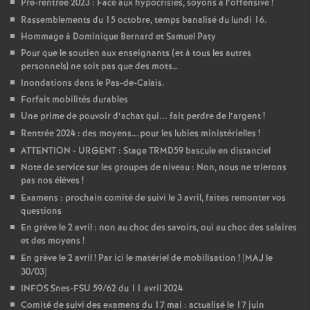
Pré-rentrée 2023 : Face aux hypocrisies, soyons à l’offensive
!
Rassemblements du 15 octobre, temps banalisé du lundi 16.
Hommage à Dominique Bernard et Samuel Paty
Pour que le soutien aux enseignants (et à tous les autres
personnels) ne soit pas que des mots…
Inondations dans le Pas-de-Calais.
Forfait mobilités durables
Une prime de pouvoir d’achat qui... fait perdre de l’argent
!
Rentrée 2024 : des moyens….pour les lubies ministérielles
!
ATTENTION - URGENT : Stage TRMD59 bascule en distanciel
Note de service sur les groupes de niveau : Non, nous ne trierons
pas nos élèves
!
Examens : prochain comité de suivi le 3 avril, faites remonter vos
questions
En grève le 2 avril : non au choc des savoirs, oui au choc des salaires
et des moyens
!
En grève le 2 avril
! Par ici le matériel de mobilisation
! [MAJ le
30/03]
INFOS Snes-FSU 59/62 du 11 avril 2024
Comité de suivi des examens du 17 mai : actualisé le 17 juin