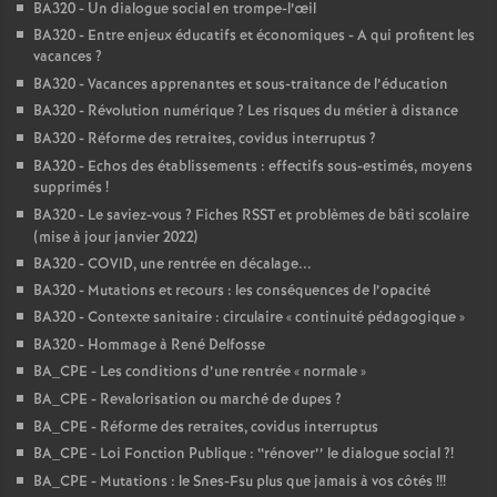
BA320 - Un dialogue social en trompe-l’œil
BA320 - Entre enjeux éducatifs et économiques - A qui profitent les
vacances
?
BA320 - Vacances apprenantes et sous-traitance de l’éducation
BA320 - Révolution numérique
? Les risques du métier à distance
BA320 - Réforme des retraites, covidus interruptus
?
BA320 - Echos des établissements : effectifs sous-estimés, moyens
supprimés
!
BA320 - Le saviez-vous
? Fiches RSST et problèmes de bâti scolaire
(mise à jour janvier 2022)
BA320 - COVID, une rentrée en décalage...
BA320 - Mutations et recours : les conséquences de l’opacité
BA320 - Contexte sanitaire : circulaire «
continuité pédagogique
»
BA320 - Hommage à René Delfosse
BA_CPE - Les conditions d’une rentrée «
normale
»
BA_CPE - Revalorisation ou marché de dupes
?
BA_CPE - Réforme des retraites, covidus interruptus
BA_CPE - Loi Fonction Publique : ‘‘rénover’’ le dialogue social
?!
BA_CPE - Mutations : le Snes-Fsu plus que jamais à vos côtés
!!!