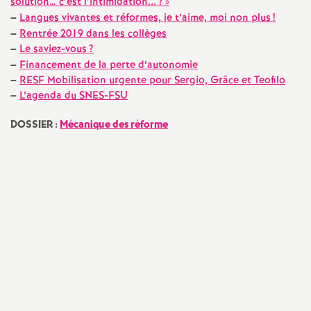
e
solution… c’est l’intimidation...
?
»
–
Langues vivantes et réformes, je t’aime, moi non plus
!
s
–
Rentrée 2019 dans les collèges
–
Le saviez-vous
?
E
–
Financement de la perte d’autonomie
–
RESF Mobilisation urgente pour Sergio, Grâce et Teofilo
–
L’agenda du SNES-FSU
n
DOSSIER :
Mécanique des réforme
s
e
i
g
n