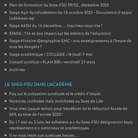
Plan de formation du Snes-FSU 59/52 , décembre 2025
Stage Agir Syndicalement du 16 octobre 2025 - Documents d’appui
(adhérent-es)
Stage AESH du 16 décembre ... inscrivez-vous vite
!
STAGE : l’IA et son impact sur les métiers de l’éducation
Stage Histoire-Géographie-EMC : nos enseignements à l’heure de
tous les dangers
?
Stage académique «
COLLEGE
» le jeudi 7 mai
Conseil syndical «
PLAN 800
» vendredi 27 mars
Archives
LE SNES-FSU DANS L’ACADÉMIE
Faq sur la cotisation syndicale et le crédit d’impôt
Vacances confinées mais mobilisées au Snes de Lille
Vous avez jusque minuit pour bénéficier de la réduction fiscale de
66% au titre de l’année 2020
!
Du 17 mai au 3 juin, les adhérent.e.s du Snes-FSU désigneront leurs
représentant.e.s nationaux et académiques
Il ne vous reste que quelques heures ...