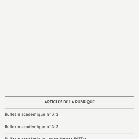
e
m
e
n
t
s
d
ARTICLES DE LA RUBRIQUE
e
Bulletin académique n°312
S
Bulletin académique n°313