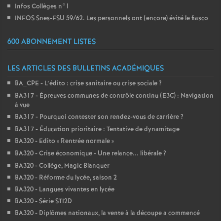
Infos Collèges n°1
INFOS Snes-FSU 59/62. Les personnels ont (encore) évité le fiasco
600 ABONNEMENT LISTES
LES ARTICLES DES BULLETINS ACADÉMIQUES
BA_CPE - L’édito : crise sanitaire ou crise sociale
?
BA317 - Épreuves communes de contrôle continu (E3C) : Navigation
à vue
BA317 - Pourquoi contester son rendez-vous de carrière
?
BA317 - Éducation prioritaire : Tentative de dynamitage
BA320 - Edito «
Rentrée normale
»
BA320 - Crise économique - Une relance... libérale
?
BA320 - Collège, Magic Blanquer
BA320 - Réforme du lycée, saison 2
BA320 - Langues vivantes en lycée
BA320 - Série STI2D
BA320 - Diplômes nationaux, la vente à la découpe a commencé