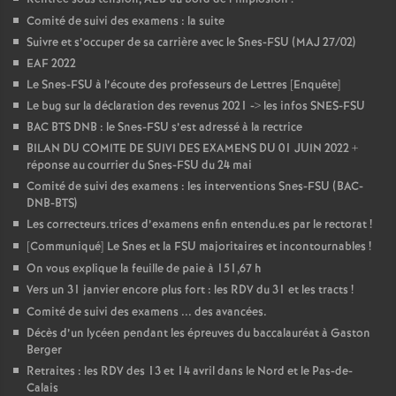
Comité de suivi des examens : la suite
Suivre et s’occuper de sa carrière avec le Snes-FSU (MAJ 27/02)
EAF 2022
Le Snes-FSU à l’écoute des professeurs de Lettres [Enquête]
Le bug sur la déclaration des revenus 2021 -> les infos SNES-FSU
BAC BTS DNB : le Snes-FSU s’est adressé à la rectrice
BILAN DU COMITE DE SUIVI DES EXAMENS DU 01 JUIN 2022 +
réponse au courrier du Snes-FSU du 24 mai
Comité de suivi des examens : les interventions Snes-FSU (BAC-
DNB-BTS)
Les correcteurs.trices d’examens enfin entendu.es par le rectorat
!
[Communiqué] Le Snes et la FSU majoritaires et incontournables
!
On vous explique la feuille de paie à 151,67 h
Vers un 31 janvier encore plus fort : les RDV du 31 et les tracts
!
Comité de suivi des examens ... des avancées.
Décès d’un lycéen pendant les épreuves du baccalauréat à Gaston
Berger
Retraites : les RDV des 13 et 14 avril dans le Nord et le Pas-de-
Calais