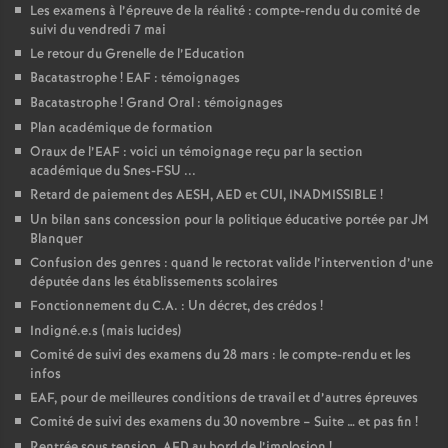
Les examens à l’épreuve de la réalité : compte-rendu du comité de
suivi du vendredi 7 mai
Le retour du Grenelle de l’Education
Bacatastrophe
! EAF : témoignages
Bacatastrophe
! Grand Oral : témoignages
Plan académique de formation
Oraux de l’EAF : voici un témoignage reçu par la section
académique du Snes-FSU ...
Retard de paiement des AESH, AED et CUI, INADMISSIBLE
!
Un bilan sans concession pour la politique éducative portée par JM
Blanquer
Confusion des genres : quand le rectorat valide l’intervention d’une
députée dans les établissements scolaires
Fonctionnement du C.A. : Un décret, des crédos
!
Indigné.e.s (mais lucides)
Comité de suivi des examens du 28 mars : le compte-rendu et les
infos
EAF, pour de meilleures conditions de travail et d’autres épreuves
Comité de suivi des examens du 30 novembre – Suite … et pas fin
!
Rentrée sous tension, AED au bord de l’implosion
!