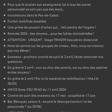
Pour que le soutien aux enseignants (et à tous les autres
personnels) ne soit pas que des mots…
Inondations dans le Pas-de-Calais.
Forfait mobilités durables
Une prime de pouvoir d’achat qui... fait perdre de l’argent
!
Rentrée 2024 : des moyens….pour les lubies ministérielles
!
ATTENTION - URGENT : Stage TRMD59 bascule en distanciel
Note de service sur les groupes de niveau : Non, nous ne trierons
pas nos élèves
!
Examens : prochain comité de suivi le 3 avril, faites remonter vos
questions
En grève le 2 avril : non au choc des savoirs, oui au choc des salaires
et des moyens
!
En grève le 2 avril
! Par ici le matériel de mobilisation
! [MAJ le
30/03]
INFOS Snes-FSU 59/62 du 11 avril 2024
Comité de suivi des examens du 17 mai : actualisé le 17 juin
Bac Blanquer, saison 4 : encore la désorganisation
! et les
personnels
? [au 29/06]