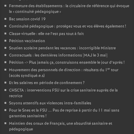
Fermeture des établissements : la circulaire de référence qui évoque
la «
continuité pédagogique
»
Bac session covid 19
Continuité pédagogique : protégez vous et vos élèves également
!
Classe virtuelle : elle ne l’est pas tout à fait
Pétition vaccination
Soutien scolaire pendant les vacances : incorrigible Ministre
Contractuels : les dernières informations [MAJ le 3 mai]
Pétition -> Plus jamais ça, construisons ensemble le jour d’après
!
er
Mouvement des personnels de direction : résultats du 1
tour
(accès syndiqué.e.s)
Et les salaires en période de confinement
?
CHSCTA : interventions FSU sur la crise sanitaire auprès de la
rectrice
Soyons attentifs aux violences intra-familiales
Pour le Snes et la FSU ... Pas de reprise à partir du 11 mai sans
garanties sanitaires
!
Maintien des oraux de Français, une absurdité sanitaire et
pédagogique