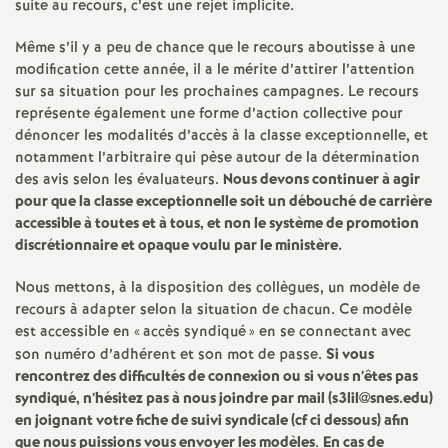
e
suite au recours, c’est une rejet implicite.
s
Même s’il y a peu de chance que le recours aboutisse à une
modification cette année, il a le mérite d’attirer l’attention
E
sur sa situation pour les prochaines campagnes. Le recours
représente également une forme d’action collective pour
dénoncer les modalités d’accès à la classe exceptionnelle, et
n
notamment l’arbitraire qui pèse autour de la détermination
des avis selon les évaluateurs.
Nous devons continuer à agir
s
pour que la classe exceptionnelle soit un débouché de carrière
accessible à toutes et à tous, et non le système de promotion
e
discrétionnaire et opaque voulu par le ministère.
Nous mettons, à la disposition des collègues, un modèle de
i
recours à adapter selon la situation de chacun. Ce modèle
est accessible en «
accès syndiqué
» en se connectant avec
g
son numéro d’adhérent et son mot de passe.
Si vous
rencontrez des difficultés de connexion ou si vous n’êtes pas
n
syndiqué, n’hésitez pas à nous joindre par mail (s3lil@snes.edu)
en joignant votre fiche de suivi syndicale (cf ci dessous) afin
que nous puissions vous envoyer les modèles
.
En cas de