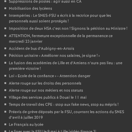
Suppressions de postes : agir aussi en CA
Mobilisation des lycéens
Intempéries : Le SNES-FSU a écrit à la rectrice pour que les
personnels aussi soient protégés
!
Imposition de deux HSA c’est non
! Signons la pétition au Ministre
!
ATTENTION, fermeture exceptionnelle de la permanence ce
mercredi 23 janvier
Accident de bus d’Aubigny-en-Artois
Pétition unitaire «
Améliorer nos salaires, je signe
!
»
La fusion des académies de Lille et d’Amiens n’aura pas lieu : une
première victoire
!
Loi «
Ecole de la confiance
» - Attention danger
Alerte rouge sur les droits des personnels
Alerte rouge sur nos métiers et nos statuts
Village des services publics à Douai le 11 mai
Temps de travail des CPE : stop aux fake news, stop au mépris
!
Préavis de grève déposés par la FSU, couvrant les actions du SNES
d’avril à juillet 2019
Le Français au lycée
Le Snes avec la FSU le 9 mai à Lille [vidéo France 3]