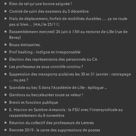
Rien de tel qu’une bonne saignée
!
Comité de suivi des examens du 5 décembre
Frais de déplacement, forfait de mobilités durables .... ça ne roule
pas si bien... [MAJ le 25/11]
Rassemblement mercredi 24 juin à 15H au rectorat de Lille (rue de
Bavay)
Boucs émissaires.
Prof bashing : indigne et irresponsable
Élection des représentants des personnels au CA
Les professeur.es sous contrôle continu
?
Suspension des transports scolaires les 30 et 31 janvier : rattrapage
... ou pas
?
Scandale au bac S dans l’Académie de Lille : épilogue …
Gardons au baccalauréat toute sa valeur
!
Brexit et fonction publique
E. Macron en Sambre-Avesnois : la FSU avec l’intersyndicale au
rassemblement du 8 novembre
Réunion du collectif des professeurs de Lettres
Rentrée 2019 : la carte des suppressions de postes