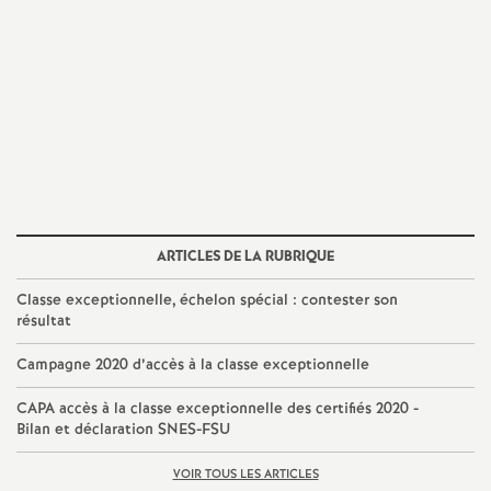
é
O
r
l
é
ARTICLES DE LA RUBRIQUE
Classe exceptionnelle, échelon spécial : contester son
a
résultat
n
Campagne 2020 d’accès à la classe exceptionnelle
CAPA accès à la classe exceptionnelle des certifiés 2020 -
s
Bilan et déclaration SNES-FSU
T
VOIR TOUS LES ARTICLES