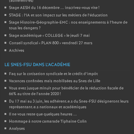
(adhérent-es)
Stage AESH du 16 décembre ... inscrivez-vous vite
!
STAGE : l’IA et son impact sur les métiers de l’éducation
Stage Histoire-Géographie-EMC : nos enseignements à l’heure de
tous les dangers
?
Stage académique «
COLLEGE
» le jeudi 7 mai
Conseil syndical «
PLAN 800
» vendredi 27 mars
Archives
LE SNES-FSU DANS L’ACADÉMIE
Faq sur la cotisation syndicale et le crédit d’impôt
Vacances confinées mais mobilisées au Snes de Lille
Vous avez jusque minuit pour bénéficier de la réduction fiscale de
66% au titre de l’année 2020
!
Du 17 mai au 3 juin, les adhérent.e.s du Snes-FSU désigneront leurs
représentant.e.s nationaux et académiques
Il ne vous reste que quelques heures ...
Hommage à notre camarade Tiphaine Colin
Analyses