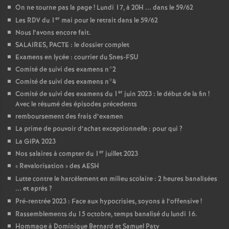
On ne tourne pas la page
! Lundi 17, à 20H ... dans le 59/62
er
Les RDV du 1
mai pour le retrait dans le 59/62
Nous l’avons encore fait.
SALAIRES, PACTE : le dossier complet
Examens en lycée : courrier du Snes-FSU
Comité de suivi des examens n°2
Comité de suivi des examens n°4
er
Comité de suivi des examens du 1
juin 2023 : le début de la fin
!
Avec le résumé des épisodes précedents
remboursement des frais d’examen
La prime de pouvoir d’achat exceptionnelle : pour qui
?
La GIPA 2023
er
Nos salaires à compter du 1
juillet 2023
«
Revalorisation
» des AESH
Lutte contre le harcèlement en milieu scolaire : 2 heures banalisées
... et après
?
Pré-rentrée 2023 : Face aux hypocrisies, soyons à l’offensive
!
Rassemblements du 15 octobre, temps banalisé du lundi 16.
Hommage à Dominique Bernard et Samuel Paty