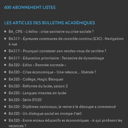
600 ABONNEMENT LISTES
LES ARTICLES DES BULLETINS ACADÉMIQUES
BA_CPE - L’édito : crise sanitaire ou crise sociale
?
BA317 - Épreuves communes de contrôle continu (E3C) : Navigation
à vue
BA317 - Pourquoi contester son rendez-vous de carrière
?
BA317 - Éducation prioritaire : Tentative de dynamitage
BA320 - Edito «
Rentrée normale
»
BA320 - Crise économique - Une relance... libérale
?
BA320 - Collège, Magic Blanquer
BA320 - Réforme du lycée, saison 2
BA320 - Langues vivantes en lycée
BA320 - Série STI2D
BA320 - Diplômes nationaux, la vente à la découpe a commencé
BA320 - Un dialogue social en trompe-l’œil
BA320 - Entre enjeux éducatifs et économiques - A qui profitent les
vacances
?