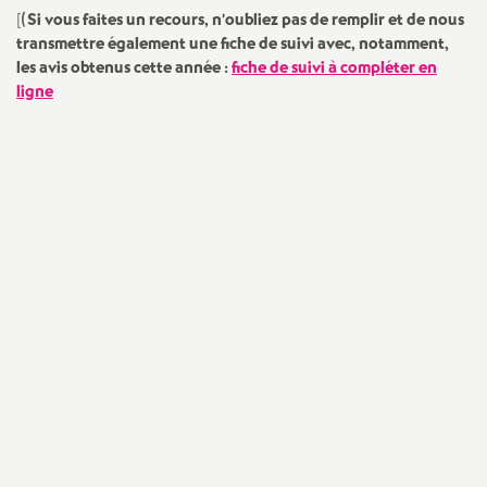
e
[(
Si vous faites un recours, n’oubliez pas de remplir et de nous
transmettre également une fiche de suivi avec, notamment,
c
les avis obtenus cette année
:
fiche de suivi à compléter en
ligne
o
n
d
d
e
g
r