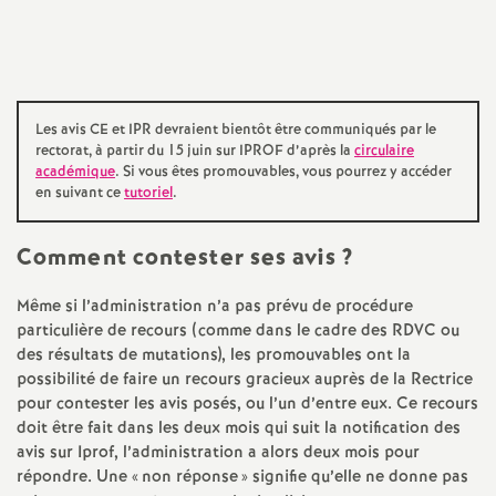
l'article
a
t
Les avis CE et IPR devraient bientôt être communiqués par le
i
rectorat, à partir du 15 juin sur IPROF d’après la
circulaire
académique
. Si vous êtes promouvables, vous pourrez y accéder
en suivant ce
tutoriel
.
o
Comment contester ses avis
?
n
Même si l’administration n’a pas prévu de procédure
a
particulière de recours (comme dans le cadre des RDVC ou
des résultats de mutations), les promouvables ont la
l
possibilité de faire un recours gracieux auprès de la Rectrice
pour contester les avis posés, ou l’un d’entre eux. Ce recours
d
doit être fait dans les deux mois qui suit la notification des
avis sur Iprof, l’administration a alors deux mois pour
répondre. Une «
non réponse
» signifie qu’elle ne donne pas