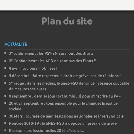
o
Plan du site
u
r
ACTUALITÉ
e
3
confinement : les PSY-EN aussi ont des droits
!
s
e
3
Confinement : les AED ne sont pas des Pions
!!
4 avril : toujours mobilisés
!
5 décembre : faire respecter le droit de grève, pas de réunions
!
e
5
vague : dans les médias, le Snes-FSU dénonce l’absence coupable
de mesures sérieuses
8 septembre : dernier jour (avant minuit) pour s’inscrire au PAF
20 et 21 septembre : tous ensemble pour le climat et la justice
sociale
30 Mars : journée de manifestations nationales et intersyndicale
Rentrée 2018-19 : le SNES-FSU a déposé un préavis de grève
Elections professionnelles 2018, c’est ici...