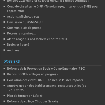
Rentrée 2026 dans les collèges du 62 : la saignée continue
!
Coup de chaud sur le DNB - Témoignages, intervention SNES pour
l’après-midi
Actions, affiches, tracts
L’émission du @SNESFSU
Communiqués de presse
Décrets, circulaires...
Alerte rouge sur nos métiers et notre statut
Droits et liberté
Archives
DOSSIERS
Réforme de la Protection Sociale Complémentaire (PSC)
Dispositif 800 «
collèges en progrès
»
Evaluation des élèves, DNB... ne rien se laisser imposer
Autoévaluation des établissements : ressources utiles [au
12/11/2025]
Plan de formation Laïcité
Réforme du collège Choc des Savoirs