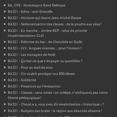
BA_CPE - Hommage à René Delfosse
BA321 - Edito : anti Grenelle
BA321 - Ministre-qui-leurre Jean-Michel Dexter
BA321 - Sédentarisation des classes : de la poudre aux yeux
!
BA321 - En marche... arrière REP : refus de priorité
(expérimentation CLA)
BA321 - Réforme du bac : de Charybde en Scylla
BA321 - LV3 : langues vivantes... pour l’instant
!
BA321 - Les managers de Noël
BA321 - Qu’est-ce-que s’engager au quotidien
?
BA321 - Pour un mail de trop
BA321 - On voulait protéger nos 800 élèves
BA321 - Solidarité
BA321 - Pressions sur l’évaluation
BA321 - Classes «
sans notes
» en collège, n’abdiquons pas notre
liberté pédagogique
!
BA321 - Choyé.e.s, vous avez dit revalorisation «
historique
»
?
BA321 - Budgets des lycées : la région aux abonnés absents
!