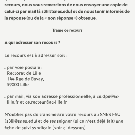
e
recours, nous vous remercions de nous envoyer une copie de
celui-ci par mail (à s3lil@snes.edu) et de nous tenir informés de
m
la réponse (ou de la «
non réponse
») obtenue.
e
Trame de recours
A qui adresser son recours
?
n
Le recours est à adresser soit :
t
par voie postale :
Rectorat de Lille
s
144 Rue de Bavay,
59000 Lille
d
par mail, via son adresse professionnelle, à ce.dpe@ac-
lille.fr et ce.recteur@ac-lille.fr
e
N’oubliez pas de transmettre votre recours au SNES FSU
(s3lil@snes.edu) et de renseigner (si ce n’est déjà fait) une
S
fiche de suivi syndicale (voir ci dessous).