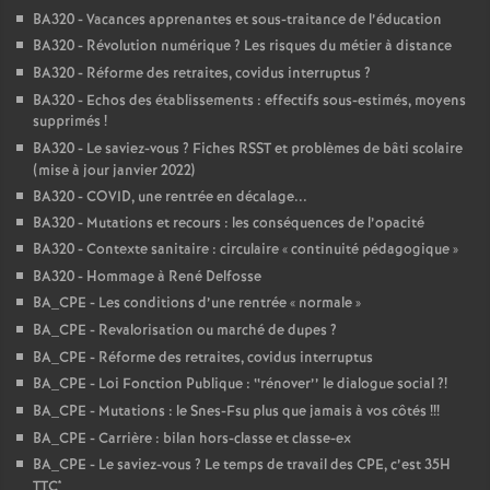
BA320 - Vacances apprenantes et sous-traitance de l’éducation
BA320 - Révolution numérique
? Les risques du métier à distance
BA320 - Réforme des retraites, covidus interruptus
?
BA320 - Echos des établissements : effectifs sous-estimés, moyens
supprimés
!
BA320 - Le saviez-vous
? Fiches RSST et problèmes de bâti scolaire
(mise à jour janvier 2022)
BA320 - COVID, une rentrée en décalage...
BA320 - Mutations et recours : les conséquences de l’opacité
BA320 - Contexte sanitaire : circulaire «
continuité pédagogique
»
BA320 - Hommage à René Delfosse
BA_CPE - Les conditions d’une rentrée «
normale
»
BA_CPE - Revalorisation ou marché de dupes
?
BA_CPE - Réforme des retraites, covidus interruptus
BA_CPE - Loi Fonction Publique : ‘‘rénover’’ le dialogue social
?!
BA_CPE - Mutations : le Snes-Fsu plus que jamais à vos côtés
!!!
BA_CPE - Carrière : bilan hors-classe et classe-ex
BA_CPE - Le saviez-vous
? Le temps de travail des CPE, c’est 35H
TTC*