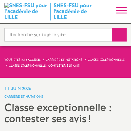
SNES-FSU pour
S
l’académie de
LILLE
y
Reche
n
d
VOUS ÊTES ICI :
ACCUEIL
CARRIÈRE ET MUTATIONS
CLASSE EXCEPTIONNELLE
i
CLASSE EXCEPTIONNELLE : CONTESTER SES AVIS
!
c
11 JUIN 2026
a
CARRIÈRE ET MUTATIONS
Classe exceptionnelle :
t
contester ses avis
!
N
Imprimer