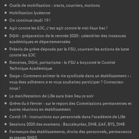
Outils de mobilisation : tracts, courriers, motions
Mobilisation lycéenne
On continue jeudi 19
!
Agir contre les E3C, c’est agir contre le vrai-faux bac
!
DGH - préparation de la rentrée 2020 : calendrier des instances
académiques et départementales
Préavis de grève déposés par la FSU, couvrant les actions de lutte
contre les E3C
Retraites, DGH, paritarisme : la FSU a boycotté le Comité
Technique Académique
Stage «
Comment animer la vie syndicale dans un établissement
» :
vous êtes adhérent.e et vous souhaitez participer
? Contactez-
nous
!
La manifestation de Lille aura bien lieu ce soir
Grève du 6 février - sur le report des Commissions permanentes et
autres réunions en établissement
Covid-19 : instructions aux personnels dans l’académie de Lille
Sessions 2020 des examens : Baccalauréat, DNB, EAF, BTS, DNB
Fermeture des établissements, droits des personnels, permanence
et stages SNES