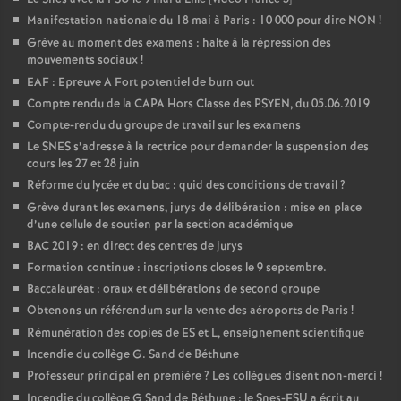
Manifestation nationale du 18 mai à Paris : 10 000 pour dire NON
!
Grève au moment des examens : halte à la répression des
mouvements sociaux
!
EAF : Epreuve A Fort potentiel de burn out
Compte rendu de la CAPA Hors Classe des PSYEN, du 05.06.2019
Compte-rendu du groupe de travail sur les examens
Le SNES s’adresse à la rectrice pour demander la suspension des
cours les 27 et 28 juin
Réforme du lycée et du bac : quid des conditions de travail
?
Grève durant les examens, jurys de délibération : mise en place
d’une cellule de soutien par la section académique
BAC 2019 : en direct des centres de jurys
Formation continue : inscriptions closes le 9 septembre.
Baccalauréat : oraux et délibérations de second groupe
Obtenons un référendum sur la vente des aéroports de Paris
!
Rémunération des copies de ES et L, enseignement scientifique
Incendie du collège G. Sand de Béthune
Professeur principal en première
? Les collègues disent non-merci
!
Incendie du collège G Sand de Béthune : le Snes-FSU a écrit au