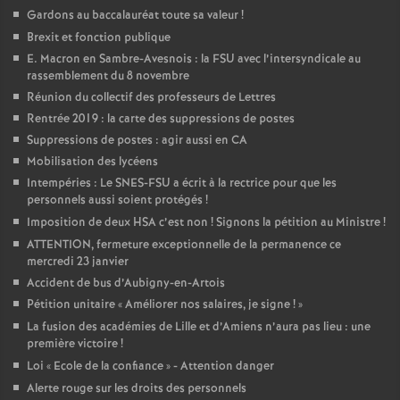
Gardons au baccalauréat toute sa valeur
!
é
Brexit et fonction publique
E. Macron en Sambre-Avesnois : la FSU avec l’intersyndicale au
O
rassemblement du 8 novembre
Réunion du collectif des professeurs de Lettres
r
Rentrée 2019 : la carte des suppressions de postes
Suppressions de postes : agir aussi en CA
l
Mobilisation des lycéens
Intempéries : Le SNES-FSU a écrit à la rectrice pour que les
personnels aussi soient protégés
!
é
Imposition de deux HSA c’est non
! Signons la pétition au Ministre
!
ATTENTION, fermeture exceptionnelle de la permanence ce
a
mercredi 23 janvier
Accident de bus d’Aubigny-en-Artois
n
Pétition unitaire «
Améliorer nos salaires, je signe
!
»
La fusion des académies de Lille et d’Amiens n’aura pas lieu : une
s
première victoire
!
Loi «
Ecole de la confiance
» - Attention danger
T
Alerte rouge sur les droits des personnels