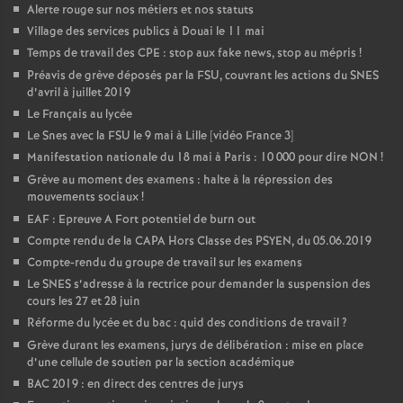
Alerte rouge sur nos métiers et nos statuts
o
Village des services publics à Douai le 11 mai
Temps de travail des CPE : stop aux fake news, stop au mépris
!
u
Préavis de grève déposés par la FSU, couvrant les actions du SNES
d’avril à juillet 2019
Le Français au lycée
r
Le Snes avec la FSU le 9 mai à Lille [vidéo France 3]
Manifestation nationale du 18 mai à Paris : 10 000 pour dire NON
!
s
Grève au moment des examens : halte à la répression des
mouvements sociaux
!
EAF : Epreuve A Fort potentiel de burn out
Compte rendu de la CAPA Hors Classe des PSYEN, du 05.06.2019
Compte-rendu du groupe de travail sur les examens
Le SNES s’adresse à la rectrice pour demander la suspension des
cours les 27 et 28 juin
Réforme du lycée et du bac : quid des conditions de travail
?
Grève durant les examens, jurys de délibération : mise en place
d’une cellule de soutien par la section académique
BAC 2019 : en direct des centres de jurys