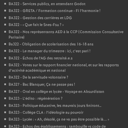
BA322 - Services publics, en attendant Godot
BA322 - GRETA / Formation continue - Fi l’harmonie
!
BA322 - Gestion des carrières et LDG
BA322 - «
Que fait le Snes-Fsu
?
»
BA322 - Nos représentants AED à la CCP (Commission Consultative
Paritaire)
Ba322 - Obligation de scolarisation des 16-18 ans
BA322 - Le manager du trimestre : ici, c’est pari
!
BA322 - Échos de l’AG des retraité.e.s
BA322 - Votes sur le rapport financier national, et sur les rapports
d’activité académique et national
BA322 - De la servitude volontaire
?
BA327 - Bac Blanquer, Ça ne passe pas
!
BA327 - Oral en collège et lycée - Voyage en Absurdistan
BA323 - L’édito : régénération
?
BA323 - Politique éducative, les mauvais jours finiront…
BA323 - Collège CLA : l’idéologie au pouvoir
BA323 - Lycée : «
Ah, désolé, ça ne va pas être possible là...
»
BA323 - Echos des établissements : tambouille vs code de