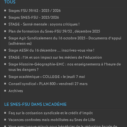
TOUS
Stages FSU 59/62 - 2025 / 2026
Stages SNES-FSU - 2025/2026
STAGE - Santé mentale : soyons critiques
!
Plan de formation du Snes-FSU 59/52 , décembre 2025
Stage Agir Syndicalement du 16 octobre 2025 - Documents d’appui
(adhérent-es)
Stage AESH du 16 décembre ... inscrivez-vous vite
!
STAGE : l’IA et son impact sur les métiers de l’éducation
Stage Histoire-Géographie-EMC : nos enseignements à l’heure de
tous les dangers
?
Stage académique «
COLLEGE
» le jeudi 7 mai
Conseil syndical «
PLAN 800
» vendredi 27 mars
Archives
LE SNES-FSU DANS L’ACADÉMIE
Faq sur la cotisation syndicale et le crédit d’impôt
Vacances confinées mais mobilisées au Snes de Lille
Vous avez jusque minuit pour bénéficier de la réduction fiscale de