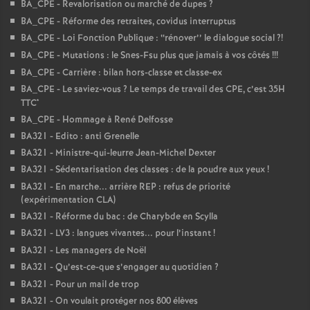
BA_CPE - Revalorisation ou marché de dupes
?
BA_CPE - Réforme des retraites, covidus interruptus
BA_CPE - Loi Fonction Publique : ‘‘rénover’’ le dialogue social
?!
BA_CPE - Mutations : le Snes-Fsu plus que jamais à vos côtés
!!!
BA_CPE - Carrière : bilan hors-classe et classe-ex
BA_CPE - Le saviez-vous
? Le temps de travail des CPE, c’est 35H
TTC*
BA_CPE - Hommage à René Delfosse
BA321 - Edito : anti Grenelle
BA321 - Ministre-qui-leurre Jean-Michel Dexter
BA321 - Sédentarisation des classes : de la poudre aux yeux
!
BA321 - En marche... arrière REP : refus de priorité
(expérimentation CLA)
BA321 - Réforme du bac : de Charybde en Scylla
BA321 - LV3 : langues vivantes... pour l’instant
!
BA321 - Les managers de Noël
BA321 - Qu’est-ce-que s’engager au quotidien
?
BA321 - Pour un mail de trop
BA321 - On voulait protéger nos 800 élèves