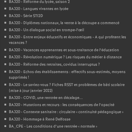
BA320 - Réforme du lycée, saison 2
BA320 - Langues vivantes en lycée
BA320 - Série STI2D
BA320 - Diplômes nationaux, la vente à la découpe a commencé
BA320 - Un dialogue social en trompe-l’œil
BA320 - Entre enjeux éducatifs et économiques - A qui profitent les
vacances
?
BA320 - Vacances apprenantes et sous-traitance de l’éducation
BA320 - Révolution numérique
? Les risques du métier à distance
BA320 - Réforme des retraites, covidus interruptus
?
BA320 - Echos des établissements : effectifs sous-estimés, moyens
supprimés
!
BA320 - Le saviez-vous
? Fiches RSST et problèmes de bâti scolaire
(mise à jour janvier 2022)
BA320 - COVID, une rentrée en décalage...
BA320 - Mutations et recours : les conséquences de l’opacité
BA320 - Contexte sanitaire : circulaire «
continuité pédagogique
»
BA320 - Hommage à René Delfosse
BA_CPE - Les conditions d’une rentrée «
normale
»