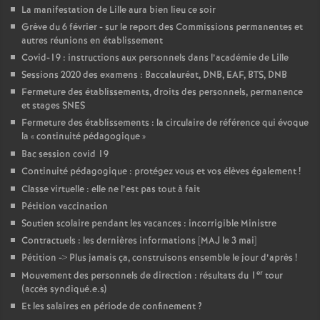
La manifestation de Lille aura bien lieu ce soir
Grève du 6 février - sur le report des Commissions permanentes et
autres réunions en établissement
Covid-19 : instructions aux personnels dans l’académie de Lille
Sessions 2020 des examens : Baccalauréat, DNB, EAF, BTS, DNB
Fermeture des établissements, droits des personnels, permanence
et stages SNES
Fermeture des établissements : la circulaire de référence qui évoque
la «
continuité pédagogique
»
Bac session covid 19
Continuité pédagogique : protégez vous et vos élèves également
!
Classe virtuelle : elle ne l’est pas tout à fait
Pétition vaccination
Soutien scolaire pendant les vacances : incorrigible Ministre
Contractuels : les dernières informations [MAJ le 3 mai]
Pétition -> Plus jamais ça, construisons ensemble le jour d’après
!
er
Mouvement des personnels de direction : résultats du 1
tour
(accès syndiqué.e.s)
Et les salaires en période de confinement
?