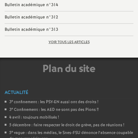
e
Bulletin académique n°314
m
Bulletin académique n°312
Bulletin académique n°313
e
VOIR TOUS LES ARTICLES
n
t
Plan du site
s
ACTUALITÉ
d
e
3
confinement : les PSY-EN aussi ont des droits
!
e
e
3
Confinement : les AED ne sont pas des Pions
!!
4 avril : toujours mobilisés
!
5 décembre : faire respecter le droit de grève, pas de réunions
S
!
e
5
vague : dans les médias, le Snes-FSU dénonce l’absence coupable