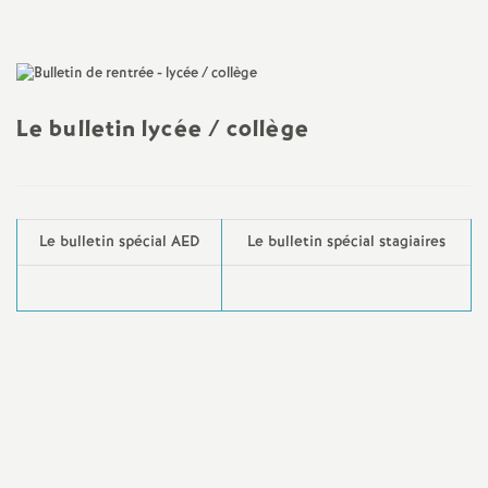
l'article
a
t
Le bulletin lycée / collège
i
o
Le bulletin spécial AED
Le bulletin spécial stagiaires
n
a
l
d