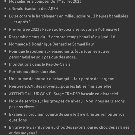
er
Nos salaires à compter du 1
juillet 2023
«
Revalorisation
» des AESH
Lutte contre le harcèlement en milieu scolaire : 2 heures banalisées
... et après
?
Pré-rentrée 2023 : Face aux hypocrisies, soyons à l’offensive
!
Rassemblements du 15 octobre, temps banalisé du lundi 16.
Hommage à Dominique Bernard et Samuel Paty
Pour que le soutien aux enseignants (et à tous les autres
personnels) ne soit pas que des mots…
Inondations dans le Pas-de-Calais.
Forfait mobilités durables
Une prime de pouvoir d’achat qui... fait perdre de l’argent
!
Rentrée 2024 : des moyens….pour les lubies ministérielles
!
ATTENTION - URGENT : Stage TRMD59 bascule en distanciel
Note de service sur les groupes de niveau : Non, nous ne trierons
pas nos élèves
!
Examens : prochain comité de suivi le 3 avril, faites remonter vos
questions
En grève le 2 avril : non au choc des savoirs, oui au choc des salaires
et des moyens
!