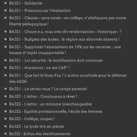
BA321 - Solidarité
BA321 - Pressions sur l’évaluation
BA321 - Classes «
sans notes
» en collège, n’abdiquons pas notre
liberté pédagogique
!
BA321 - Choyé.e.s, vous avez dit revalorisation «
historique
»
?
BA321 - Budgets des lycées : la région aux abonnés absents
!
BA321 - Supprimer l’abattement de 10% sur les retraites : une
hausse d’impôt insupportable
!
BA321 - Loi sécurité : la mobilisation doit continuer
BA321 - Mutations : on est CAP’
!
BA321 - Que fait le Snes-Fsu
? L’action syndicale pour la défense
des AESH
BA321 - Le saviez-vous
? Le congé parental
BA327 - L’édito - Continuons à rêver
!
BA322 - L’édito : un ministre interchangeable
BA322 - Égalité professionnelle, l’école des femmes
BA322 - Collège, coupez
!
BA322 - Le lycée mis en pièces
Ba322 - Echos des établissements