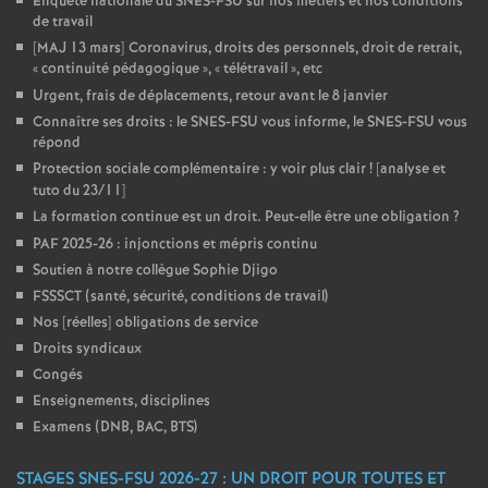
Enquête nationale du SNES-FSU sur nos métiers et nos conditions
de travail
[MAJ 13 mars] Coronavirus, droits des personnels, droit de retrait,
«
continuité pédagogique
», «
télétravail
», etc
Urgent, frais de déplacements, retour avant le 8 janvier
Connaître ses droits : le SNES-FSU vous informe, le SNES-FSU vous
répond
Protection sociale complémentaire : y voir plus clair
! [analyse et
tuto du 23/11]
La formation continue est un droit. Peut-elle être une obligation
?
PAF 2025-26 : injonctions et mépris continu
Soutien à notre collègue Sophie Djigo
FSSSCT (santé, sécurité, conditions de travail)
Nos [réelles] obligations de service
Droits syndicaux
Congés
Enseignements, disciplines
Examens (DNB, BAC, BTS)
STAGES SNES-FSU 2026-27 : UN DROIT POUR TOUTES ET