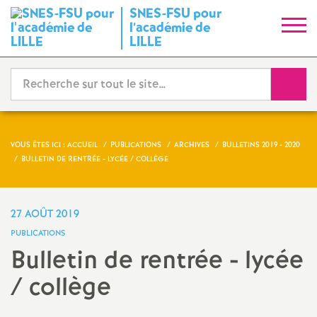
SNES-FSU pour
S
l’académie de
LILLE
y
Reche
n
d
VOUS ÊTES ICI :
ACCUEIL
PUBLICATIONS
ARCHIVES
BULLETINS 2019 - 2020
i
BULLETIN DE RENTRÉE - LYCÉE / COLLÈGE
c
27 AOÛT 2019
a
PUBLICATIONS
Bulletin de rentrée - lycée
t
/ collège
N
Imprimer