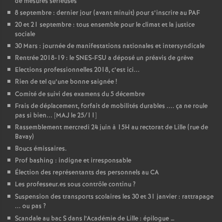
de mesures sérieuses
e
8 septembre : dernier jour (avant minuit) pour s’inscrire au PAF
20 et 21 septembre : tous ensemble pour le climat et la justice
c
sociale
30 Mars : journée de manifestations nationales et intersyndicale
o
Rentrée 2018-19 : le SNES-FSU a déposé un préavis de grève
Elections professionnelles 2018, c’est ici...
n
Rien de tel qu’une bonne saignée
!
Comité de suivi des examens du 5 décembre
d
Frais de déplacement, forfait de mobilités durables .... ça ne roule
pas si bien... [MAJ le 25/11]
Rassemblement mercredi 24 juin à 15H au rectorat de Lille (rue de
d
Bavay)
Boucs émissaires.
e
Prof bashing : indigne et irresponsable
Élection des représentants des personnels au CA
g
Les professeur.es sous contrôle continu
?
Suspension des transports scolaires les 30 et 31 janvier : rattrapage
... ou pas
?
r
Scandale au bac S dans l’Académie de Lille : épilogue …