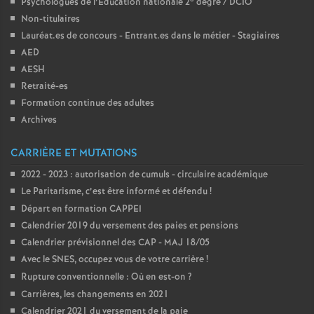
Psychologues de l’Éducation nationale 2
degré / DCIO
Non-titulaires
Lauréat.es de concours - Entrant.es dans le métier - Stagiaires
AED
AESH
Retraité-es
Formation continue des adultes
Archives
CARRIÈRE ET MUTATIONS
2022 - 2023 : autorisation de cumuls - circulaire académique
Le Paritarisme, c’est être informé et défendu
!
Départ en formation CAPPEI
Calendrier 2019 du versement des paies et pensions
Calendrier prévisionnel des CAP - MAJ 18/05
Avec le SNES, occupez vous de votre carrière
!
Rupture conventionnelle : Où en est-on
?
Carrières, les changements en 2021
Calendrier 2021 du versement de la paie