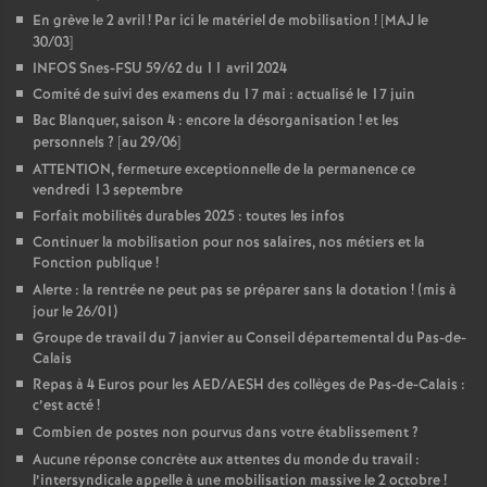
En grève le 2 avril
! Par ici le matériel de mobilisation
! [MAJ le
30/03]
INFOS Snes-FSU 59/62 du 11 avril 2024
Comité de suivi des examens du 17 mai : actualisé le 17 juin
Bac Blanquer, saison 4 : encore la désorganisation
! et les
personnels
? [au 29/06]
ATTENTION, fermeture exceptionnelle de la permanence ce
vendredi 13 septembre
Forfait mobilités durables 2025 : toutes les infos
Continuer la mobilisation pour nos salaires, nos métiers et la
Fonction publique
!
Alerte : la rentrée ne peut pas se préparer sans la dotation
! (mis à
jour le 26/01)
Groupe de travail du 7 janvier au Conseil départemental du Pas-de-
Calais
Repas à 4 Euros pour les AED/AESH des collèges de Pas-de-Calais :
c’est acté
!
Combien de postes non pourvus dans votre établissement
?
Aucune réponse concrète aux attentes du monde du travail :
l’intersyndicale appelle à une mobilisation massive le 2 octobre
!