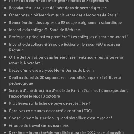
Formation continue : inscriptions closes le 9 septembre.
Baccalauréat : oraux et délibérations de second groupe
Obtenons un référendum sur la vente des aéroports de Paris
!
Rémunération des copies de ES et L, enseignement scientifique
Incendie du collège G. Sand de Béthune
Professeur principal en première
? Les collègues disent non-merci
!
Incendie du collège G Sand de Béthune : le Snes-FSU a écrit au
Recteur
Offre de formation dans les établissements scolaires : intervenir
avant le 4 octobre
!
Décès d’un élève au lycée Henri Darras de Liévin
Deuil national du 30 septembre : neutralité, impartialité, liberté
pédagogique
Suicide d’une directrice d’école de Pantin (93) : les hommages dans
l’académie le jeudi 3 octobre
Problèmes sur la fiche de paye de septembre
?
Épreuves communes de contrôle continu (E3C)
Conseil d’administration : quand simplifier, c’est museler
!
Groupe de travail sur les examens
Dernière minute : forfait mobilités durables 2022
; cumul possible