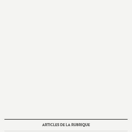
e
s
E
n
s
e
i
g
n
ARTICLES DE LA RUBRIQUE