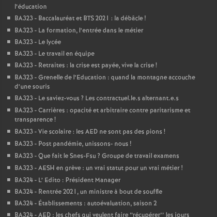
l’éducation
BA323 - Baccalauréat et BTS 2021 : la débâcle
!
BA323 - La formation, l’entrée dans le métier
BA323 - Le lycée
BA323 - Le travail en équipe
BA323 - Retraites : la crise est payée, vive la crise
!
BA323 - Grenelle de l’Education : quand la montagne accouche
d’une souris
BA323 - Le saviez-vous
? Les contractuel.le.s alternant.e.s
BA323 - Carrières : opacité et arbitraire contre paritarisme et
transparence
!
BA323 - Vie scolaire : les AED ne sont pas des pions
!
BA323 - Post pandémie, unissons- nous
!
BA323 - Que fait le Snes-Fsu
? Groupe de travail examens
BA323 - AESH en grève : un vrai statut pour un vrai métier
!
BA324 - L’ Edito : Président Manager
BA324 - Rentrée 2021, un ministre à bout de souffle
BA324 - Établissements : autoévaluation, saison 2
BA324 - AED : les chefs qui veulent faire ‘‘récupérer’’ les jours